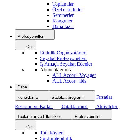
Toplantılar
Özel etkinlikler
Seminerler
Kongreler
Daha fazla
Profesyoneller
Geri
Etkinlik Organizatörleri
Seyahat Profesyonelleri
İş Amaçlı Seyahat Edenler
Aboneliklerimiz
ALL Accor+ Voyager
ALL Accor+ ibis
Daha
Fırsatlar
Konaklama
Sadakat programı
Restoran ve Barlar
Ortaklarımız
Aktiviteler
Toplantılar ve Etkinlikler
Profesyoneller
Geri
Tatil köyleri
Sürdürülebilirlik