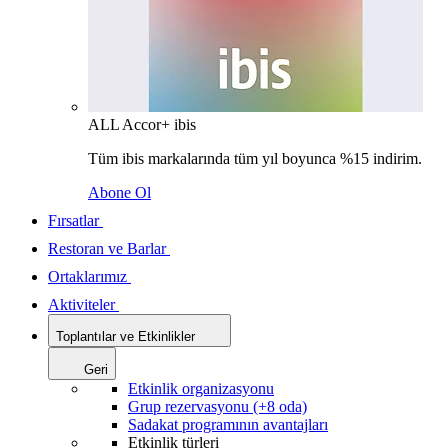
ALL Accor+ ibis
Tüm ibis markalarında tüm yıl boyunca %15 indirim.
Abone Ol
Fırsatlar
Restoran ve Barlar
Ortaklarımız
Aktiviteler
Toplantılar ve Etkinlikler
Geri
Etkinlik organizasyonu
Grup rezervasyonu (+8 oda)
Sadakat programının avantajları
Etkinlik türleri