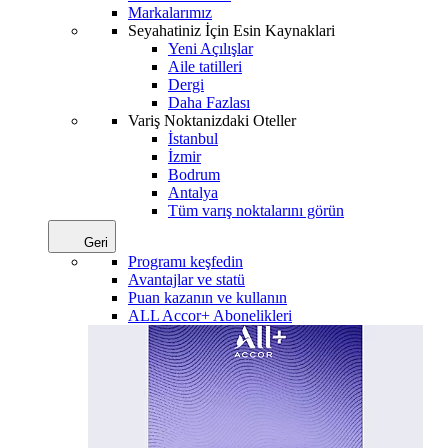
Markalarımız
Seyahatiniz İçin Esin Kaynaklari
Yeni Açılışlar
Aile tatilleri
Dergi
Daha Fazlası
Variş Noktanizdaki Oteller
İstanbul
İzmir
Bodrum
Antalya
Tüm varış noktalarını görün
Geri
Programı keşfedin
Avantajlar ve statü
Puan kazanın ve kullanın
ALL Accor+ Abonelikleri