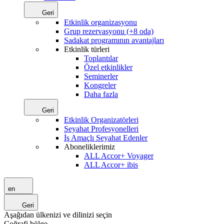
Geri
Etkinlik organizasyonu
Grup rezervasyonu (+8 oda)
Sadakat programının avantajları
Etkinlik türleri
Toplantılar
Özel etkinlikler
Seminerler
Kongreler
Daha fazla
Geri
Etkinlik Organizatörleri
Seyahat Profesyonelleri
İş Amaçlı Seyahat Edenler
Aboneliklerimiz
ALL Accor+ Voyager
ALL Accor+ ibis
en
Geri
Aşağıdan ülkenizi ve dilinizi seçin
Coğrafi bölge