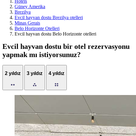
Hotels
Güney Amerika
Brezilya
Evcil hayvan dostu Brezilya otelleri
Minas Gerais
Belo Horizonte Otelleri
Evcil hayvan dostu Belo Horizonte otelleri
Evcil hayvan dostu bir otel rezervasyonu
yapmak mı istiyorsunuz?
2 yıldız
3 yıldız
4 yıldız