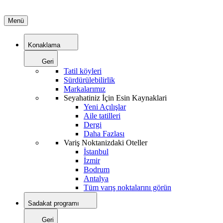
Menü
Konaklama
Geri
Tatil köyleri
Sürdürülebilirlik
Markalarımız
Seyahatiniz İçin Esin Kaynaklari
Yeni Açılışlar
Aile tatilleri
Dergi
Daha Fazlası
Variş Noktanizdaki Oteller
İstanbul
İzmir
Bodrum
Antalya
Tüm varış noktalarını görün
Sadakat programı
Geri