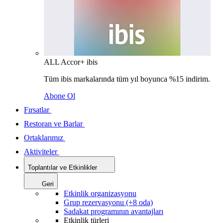
ALL Accor+ ibis
Tüm ibis markalarında tüm yıl boyunca %15 indirim.
Abone Ol
Fırsatlar
Restoran ve Barlar
Ortaklarımız
Aktiviteler
Toplantılar ve Etkinlikler
Geri
Etkinlik organizasyonu
Grup rezervasyonu (+8 oda)
Sadakat programının avantajları
Etkinlik türleri