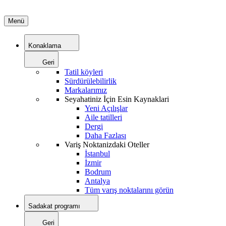
Menü
Konaklama
Geri
Tatil köyleri
Sürdürülebilirlik
Markalarımız
Seyahatiniz İçin Esin Kaynaklari
Yeni Açılışlar
Aile tatilleri
Dergi
Daha Fazlası
Variş Noktanizdaki Oteller
İstanbul
İzmir
Bodrum
Antalya
Tüm varış noktalarını görün
Sadakat programı
Geri