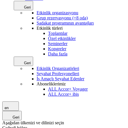
Geri
Etkinlik organizasyonu
Grup rezervasyonu (+8 oda)
Sadakat programının avantajları
Etkinlik türleri
Toplantılar
Özel etkinlikler
Seminerler
Kongreler
Daha fazla
Geri
Etkinlik Organizatörleri
Seyahat Profesyonelleri
İş Amaçlı Seyahat Edenler
Aboneliklerimiz
ALL Accor+ Voyager
ALL Accor+ ibis
en
Geri
Aşağıdan ülkenizi ve dilinizi seçin
Coğrafi bölge