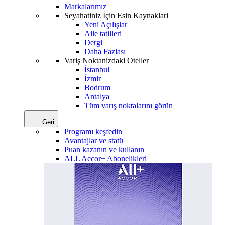
Markalarımız
Seyahatiniz İçin Esin Kaynaklari
Yeni Açılışlar
Aile tatilleri
Dergi
Daha Fazlası
Variş Noktanizdaki Oteller
İstanbul
İzmir
Bodrum
Antalya
Tüm varış noktalarını görün
Geri
Programı keşfedin
Avantajlar ve statü
Puan kazanın ve kullanın
ALL Accor+ Abonelikleri