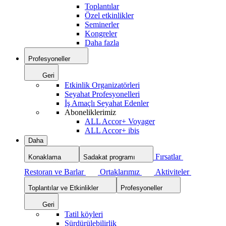
Toplantılar
Özel etkinlikler
Seminerler
Kongreler
Daha fazla
Profesyoneller
Geri
Etkinlik Organizatörleri
Seyahat Profesyonelleri
İş Amaçlı Seyahat Edenler
Aboneliklerimiz
ALL Accor+ Voyager
ALL Accor+ ibis
Daha
Fırsatlar
Konaklama
Sadakat programı
Restoran ve Barlar
Ortaklarımız
Aktiviteler
Toplantılar ve Etkinlikler
Profesyoneller
Geri
Tatil köyleri
Sürdürülebilirlik