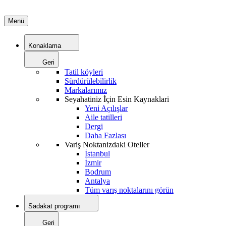
Menü
Konaklama
Geri
Tatil köyleri
Sürdürülebilirlik
Markalarımız
Seyahatiniz İçin Esin Kaynaklari
Yeni Açılışlar
Aile tatilleri
Dergi
Daha Fazlası
Variş Noktanizdaki Oteller
İstanbul
İzmir
Bodrum
Antalya
Tüm varış noktalarını görün
Sadakat programı
Geri