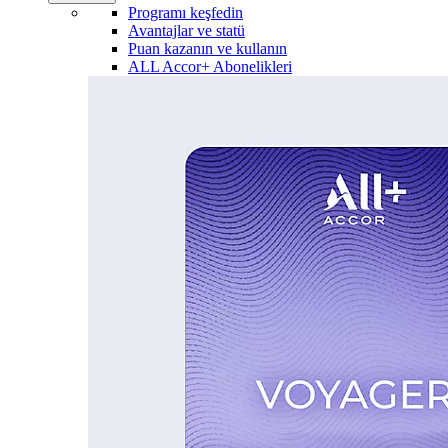
Programı keşfedin
Avantajlar ve statü
Puan kazanın ve kullanın
ALL Accor+ Abonelikleri