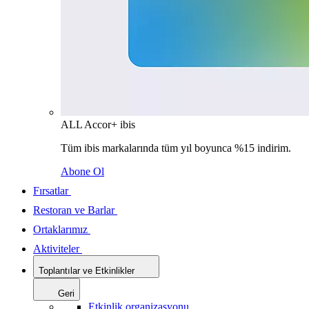
ALL Accor+ ibis
Tüm ibis markalarında tüm yıl boyunca %15 indirim.
Abone Ol
Fırsatlar
Restoran ve Barlar
Ortaklarımız
Aktiviteler
Toplantılar ve Etkinlikler
Geri
Etkinlik organizasyonu