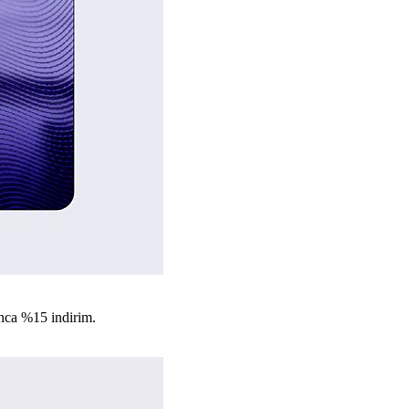
nca %15 indirim.