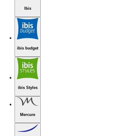
Ibis
ibis budget
ibis Styles
Mercure