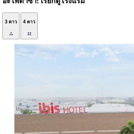
อะโพดาซา: เรียกดูโรงแรม
3 ดาว
4 ดาว