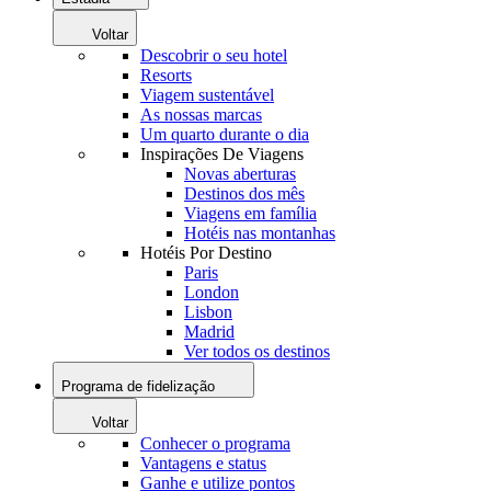
Voltar
Descobrir o seu hotel
Resorts
Viagem sustentável
As nossas marcas
Um quarto durante o dia
Inspirações De Viagens
Novas aberturas
Destinos dos mês
Viagens em família
Hotéis nas montanhas
Hotéis Por Destino
Paris
London
Lisbon
Madrid
Ver todos os destinos
Programa de fidelização
Voltar
Conhecer o programa
Vantagens e status
Ganhe e utilize pontos