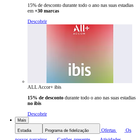
15% de desconto durante todo o ano nas suas estadias
em
+30 marcas
Descobrir
ALL Accor+ ibis
15% de desconto
durante todo o ano nas suas estadias
no ibis
Descobrir
Mais
Ofertas
Os
Estadia
Programa de fidelização
nossos parceiros
Cartões-presente
Atividades