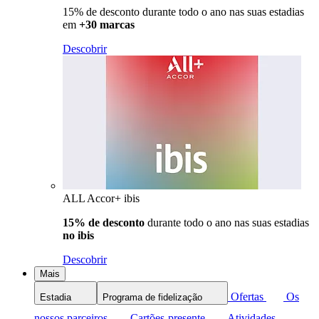
15% de desconto durante todo o ano nas suas estadias
em
+30 marcas
Descobrir
ALL Accor+ ibis
15% de desconto
durante todo o ano nas suas estadias
no ibis
Descobrir
Mais
Ofertas
Os
Estadia
Programa de fidelização
nossos parceiros
Cartões-presente
Atividades