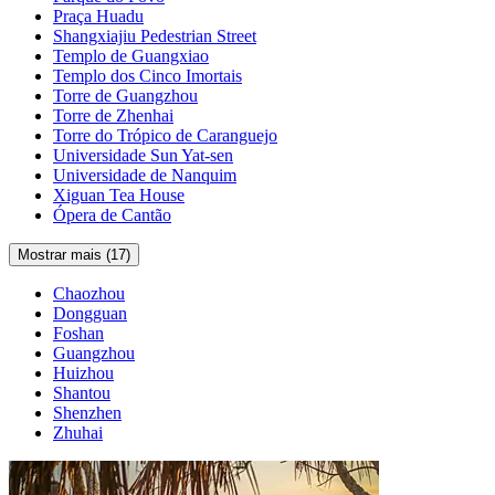
Praça Huadu
Shangxiajiu Pedestrian Street
Templo de Guangxiao
Templo dos Cinco Imortais
Torre de Guangzhou
Torre de Zhenhai
Torre do Trópico de Caranguejo
Universidade Sun Yat-sen
Universidade de Nanquim
Xiguan Tea House
Ópera de Cantão
Mostrar mais (17)
Chaozhou
Dongguan
Foshan
Guangzhou
Huizhou
Shantou
Shenzhen
Zhuhai