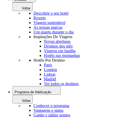
Voltar
Descobrir o seu hotel
Resorts
Viagem sustentável
As nossas marcas
Um quarto durante o dia
Inspirações De Viagens
Novas aberturas
Destinos dos mês
Viagens em família
Hotéis nas montanhas
Hotéis Por Destino
Paris
London
Lisbon
Madrid
Ver todos os destinos
Programa de fidelização
Voltar
Conhecer o programa
Vantagens e status
Ganhe e utilize pontos