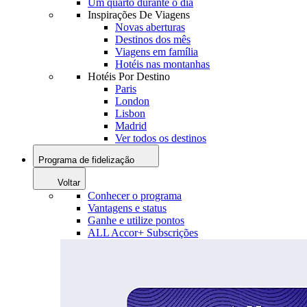
Um quarto durante o dia
Inspirações De Viagens
Novas aberturas
Destinos dos mês
Viagens em família
Hotéis nas montanhas
Hotéis Por Destino
Paris
London
Lisbon
Madrid
Ver todos os destinos
Programa de fidelização
Voltar
Conhecer o programa
Vantagens e status
Ganhe e utilize pontos
ALL Accor+ Subscrições