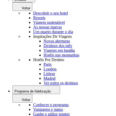
Voltar
Descobrir o seu hotel
Resorts
Viagem sustentável
As nossas marcas
Um quarto durante o dia
Inspirações De Viagens
Novas aberturas
Destinos dos mês
Viagens em família
Hotéis nas montanhas
Hotéis Por Destino
Paris
London
Lisbon
Madrid
Ver todos os destinos
Programa de fidelização
Voltar
Conhecer o programa
Vantagens e status
Ganhe e utilize pontos