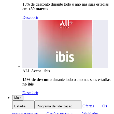
15% de desconto durante todo o ano nas suas estadias
em
+30 marcas
Descobrir
ALL Accor+ ibis
15% de desconto
durante todo o ano nas suas estadias
no ibis
Descobrir
Mais
Ofertas
Os
Estadia
Programa de fidelização
nossos parceiros
Cartões-presente
Atividades