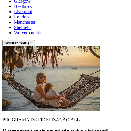
Glasgow
Heathrow
Liverpool
Londres
Manchester
Sheffield
Wolverhampton
Mostrar mais (3)
PROGRAMA DE FIDELIZAÇÃO ALL
O programa mais premiado pelos viajantes*