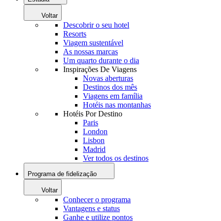
Voltar
Descobrir o seu hotel
Resorts
Viagem sustentável
As nossas marcas
Um quarto durante o dia
Inspirações De Viagens
Novas aberturas
Destinos dos mês
Viagens em família
Hotéis nas montanhas
Hotéis Por Destino
Paris
London
Lisbon
Madrid
Ver todos os destinos
Programa de fidelização
Voltar
Conhecer o programa
Vantagens e status
Ganhe e utilize pontos