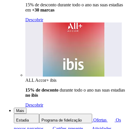
15% de desconto durante todo o ano nas suas estadias
em
+30 marcas
Descobrir
ALL Accor+ ibis
15% de desconto
durante todo o ano nas suas estadias
no ibis
Descobrir
Mais
Ofertas
Os
Estadia
Programa de fidelização
nossos parceiros
Cartões-presente
Atividades