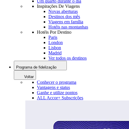
Um quarto durante o dia
Inspirações De Viagens
Novas aberturas
Destinos dos mês
Viagens em família
Hotéis nas montanhas
Hotéis Por Destino
Paris
London
Lisbon
Madrid
Ver todos os destinos
Programa de fidelização
Voltar
Conhecer o programa
Vantagens e status
Ganhe e utilize pontos
ALL Accor+ Subscrições