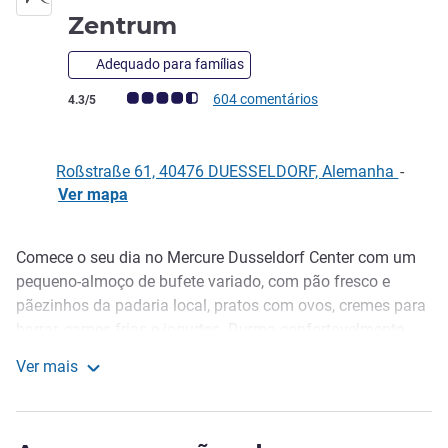
3 estrelas
Zentrum
Adequado para famílias
Nota clientes Avis (Classificação ALL)
604 comentários
4.3/5
Roßstraße 61, 40476 DUESSELDORF, Alemanha
-
Ver mapa
Comece o seu dia no Mercure Dusseldorf Center com um
Descrição
pequeno-almoço de bufete variado, com pão fresco e
pãezinhos da padaria local, pratos com ovos, cremes para
barrar, carnes frias e iogurtes. Durma confortavelmente
nos nossos quartos elegantes. O hotel é o ponto de partida
Ver mais
ideal para diversas atividades: visitar o centro histórico,
Mercure Hotel Duesseldorf Zentrum
participar numa feira de negócios ou num evento
desportivo na MERKUR Arena. Termine a noite com uma