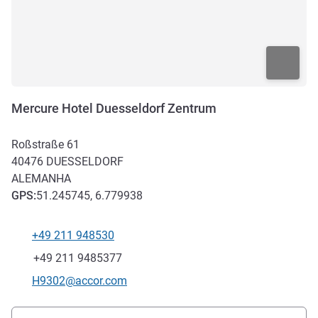
Mercure Hotel Duesseldorf Zentrum
Roßstraße 61
40476
DUESSELDORF
ALEMANHA
GPS
:
51.245745, 6.779938
+49 211 948530
Telefone
Fax
+49 211 9485377
E-mail de contacto
H9302@accor.com
Acesso e transporte