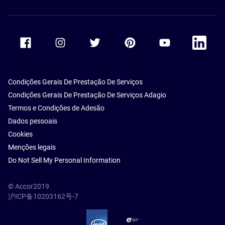
Accor Facebook
Accor Instagram
Accor Twitter
Accor Pinterest
Accor Youtube
Accor Li
Condições Gerais De Prestação De Serviços
Condições Gerais De Prestação De Serviços Adagio
Termos e Condições de Adesão
Dados pessoais
Cookies
Menções legais
Do Not Sell My Personal Information
© Accor2019
沪ICP备10203162号-7
SSL Secure – globalSign