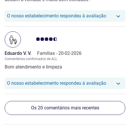
O nosso hot
O nosso estabelecimento respondeu à avaliação
Nota clientes Avis 4.5/5
Eduardo V. V.
Famílias -
20-02-2026
Comentários confirmados de ALL
Bom atendimento e limpeza
O nosso hot
O nosso estabelecimento respondeu à avaliação
Os 20 comentários mais recentes