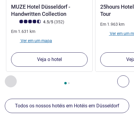
MUZE Hotel Düsseldorf -
25hours Hotel
Handwritten Collection
Tour
Nota clientes Avis (Classificação ALL)
comentários
4.5/5
(352
)
Em
1.963
km
Em
1.631
km
Ver em um 
Ver em um mapa
Veja o hotel
Vej
Página
1
de
2
, Os nossos outros estabelecimentos nas proxim
Anterior - Os nossos outros estabelecimentos nas proxim
Seg
Todos os nossos hotéis em Hotéis em Düsseldorf