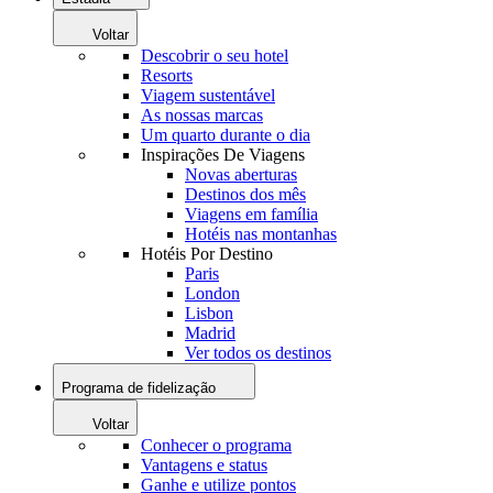
Voltar
Descobrir o seu hotel
Resorts
Viagem sustentável
As nossas marcas
Um quarto durante o dia
Inspirações De Viagens
Novas aberturas
Destinos dos mês
Viagens em família
Hotéis nas montanhas
Hotéis Por Destino
Paris
London
Lisbon
Madrid
Ver todos os destinos
Programa de fidelização
Voltar
Conhecer o programa
Vantagens e status
Ganhe e utilize pontos