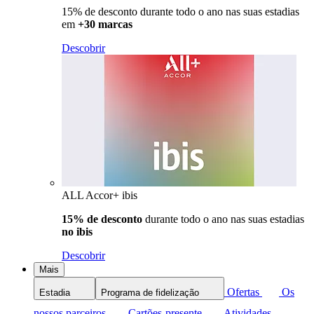
15% de desconto durante todo o ano nas suas estadias
em
+30 marcas
Descobrir
ALL Accor+ ibis
15% de desconto
durante todo o ano nas suas estadias
no ibis
Descobrir
Mais
Ofertas
Os
Estadia
Programa de fidelização
nossos parceiros
Cartões-presente
Atividades