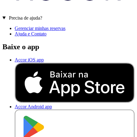
Precisa de ajuda?
Gerenciar minhas reservas
Ajuda e Contato
Baixe o app
Accor iOS app
Accor Android app
D
I
S
P
O
N
Í
V
E
L
N
O