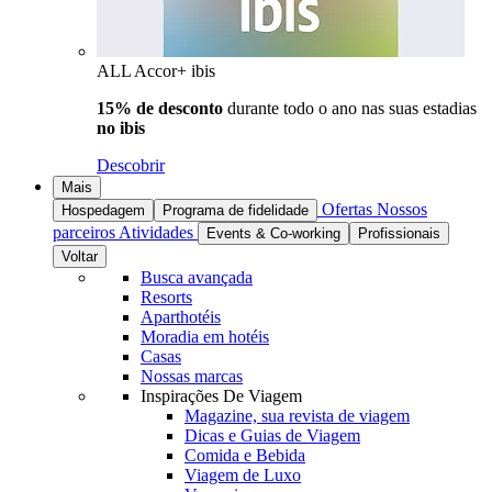
ALL Accor+ ibis
15% de desconto
durante todo o ano nas suas estadias
no ibis
Descobrir
Mais
Ofertas
Nossos
Hospedagem
Programa de fidelidade
parceiros
Atividades
Events & Co-working
Profissionais
Voltar
Busca avançada
Resorts
Aparthotéis
Moradia em hotéis
Casas
Nossas marcas
Inspirações De Viagem
Magazine, sua revista de viagem
Dicas e Guias de Viagem
Comida e Bebida
Viagem de Luxo