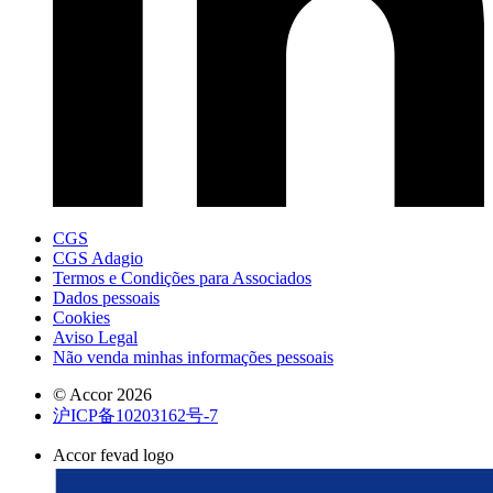
CGS
CGS Adagio
Termos e Condições para Associados
Dados pessoais
Cookies
Aviso Legal
Não venda minhas informações pessoais
© Accor 2026
沪ICP备10203162号-7
Accor fevad logo