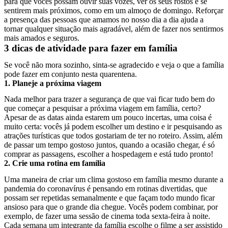
para que vocês possam ouvir suas vozes, ver os seus rostos e se
sentirem mais próximos, como em um almoço de domingo. Reforçar
a presença das pessoas que amamos no nosso dia a dia ajuda a
tornar qualquer situação mais agradável, além de fazer nos sentirmos
mais amados e seguros.
3 dicas de atividade para fazer em família
Se você não mora sozinho, sinta-se agradecido e veja o que a família
pode fazer em conjunto nesta quarentena.
1. Planeje a próxima viagem
Nada melhor para trazer a segurança de que vai ficar tudo bem do
que começar a pesquisar a próxima viagem em família, certo?
Apesar de as datas ainda estarem um pouco incertas, uma coisa é
muito certa: vocês já podem escolher um destino e ir pesquisando as
atrações turísticas que todos gostariam de ter no roteiro. Assim, além
de passar um tempo gostoso juntos, quando a ocasião chegar, é só
comprar as passagens, escolher a hospedagem e está tudo pronto!
2. Crie uma rotina em família
Uma maneira de criar um clima gostoso em família mesmo durante a
pandemia do coronavírus é pensando em rotinas divertidas, que
possam ser repetidas semanalmente e que façam todo mundo ficar
ansioso para que o grande dia chegue. Vocês podem combinar, por
exemplo, de fazer uma sessão de cinema toda sexta-feira à noite.
Cada semana um integrante da família escolhe o filme a ser assistido