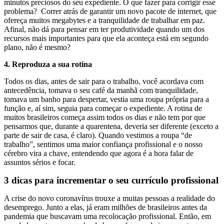
minutos preciosos do seu expediente. O que fazer para corrigir esse
problema? Correr atrás de garantir um novo pacote de internet, que
ofereça muitos megabytes e a tranquilidade de trabalhar em paz.
Afinal, não dá para pensar em ter produtividade quando um dos
recursos mais importantes para que ela aconteça está em segundo
plano, não é mesmo?
4. Reproduza a sua rotina
Todos os dias, antes de sair para o trabalho, você acordava com
antecedência, tomava o seu café da manhã com tranquilidade,
tomava um banho para despertar, vestia uma roupa própria para a
função e, aí sim, seguia para começar o expediente. A rotina de
muitos brasileiros começa assim todos os dias e não tem por que
pensarmos que, durante a quarentena, deveria ser diferente (exceto a
parte de sair de casa, é claro). Quando vestimos a roupa “de
trabalho”, sentimos uma maior confiança profissional e o nosso
cérebro vira a chave, entendendo que agora é a hora falar de
assuntos sérios e focar.
3 dicas para incrementar o seu currículo profissional
A crise do novo coronavírus trouxe a muitas pessoas a realidade do
desemprego. Junto a elas, já eram milhões de brasileiros antes da
pandemia que buscavam uma recolocação profissional. Então, em