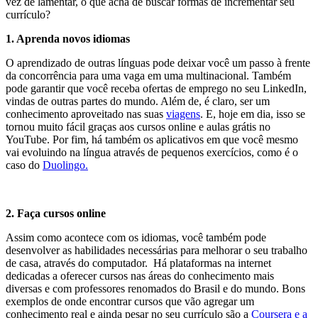
vez de lamentar, o que acha de buscar formas de incrementar seu
currículo?
1. Aprenda novos idiomas
O aprendizado de outras línguas pode deixar você um passo à frente
da concorrência para uma vaga em uma multinacional. Também
pode garantir que você receba ofertas de emprego no seu LinkedIn,
vindas de outras partes do mundo. Além de, é claro, ser um
conhecimento aproveitado nas suas
viagens
. E, hoje em dia, isso se
tornou muito fácil graças aos cursos online e aulas grátis no
YouTube. Por fim, há também os aplicativos em que você mesmo
vai evoluindo na língua através de pequenos exercícios, como é o
caso do
Duolingo.
2. Faça cursos online
Assim como acontece com os idiomas, você também pode
desenvolver as habilidades necessárias para melhorar o seu trabalho
de casa, através do computador. Há plataformas na internet
dedicadas a oferecer cursos nas áreas do conhecimento mais
diversas e com professores renomados do Brasil e do mundo. Bons
exemplos de onde encontrar cursos que vão agregar um
conhecimento real e ainda pesar no seu currículo são a
Coursera e a