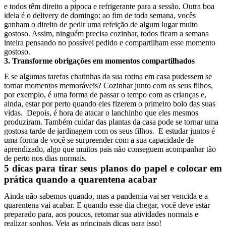
e todos têm direito a pipoca e refrigerante para a sessão. Outra boa
ideia é o delivery de domingo: ao fim de toda semana, vocês
ganham o direito de pedir uma refeição de algum lugar muito
gostoso. Assim, ninguém precisa cozinhar, todos ficam a semana
inteira pensando no possível pedido e compartilham esse momento
gostoso.
3. Transforme obrigações em momentos compartilhados
E se algumas tarefas chatinhas da sua rotina em casa pudessem se
tornar momentos memoráveis? Cozinhar junto com os seus filhos,
por exemplo, é uma forma de passar o tempo com as crianças e,
ainda, estar por perto quando eles fizerem o primeiro bolo das suas
vidas. Depois, é hora de atacar o lanchinho que eles mesmos
produziram. Também cuidar das plantas da casa pode se tornar uma
gostosa tarde de jardinagem com os seus filhos. E estudar juntos é
uma forma de você se surpreender com a sua capacidade de
aprendizado, algo que muitos pais não conseguem acompanhar tão
de perto nos dias normais.
5 dicas para tirar seus planos do papel e colocar em
prática quando a quarentena acabar
Ainda não sabemos quando, mas a pandemia vai ser vencida e a
quarentena vai acabar. E quando esse dia chegar, você deve estar
preparado para, aos poucos, retomar sua atividades normais e
realizar sonhos. Veja as principais dicas para isso!