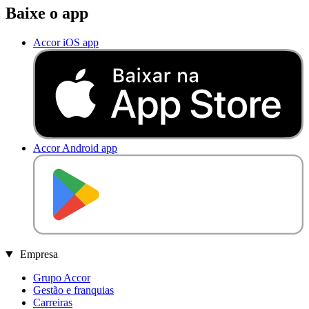
Baixe o app
Accor iOS app
Accor Android app
D
I
S
P
O
N
Í
V
E
L
N
O
Empresa
Grupo Accor
Gestão e franquias
Carreiras