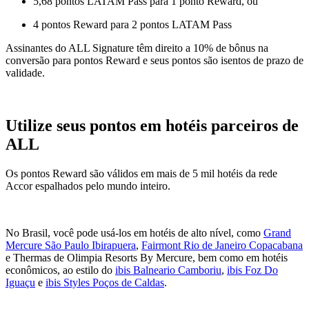
5,68 pontos LATAM Pass para 1 ponto Reward, ou
4 pontos Reward para 2 pontos LATAM Pass
Assinantes do ALL Signature têm direito a 10% de bônus na
conversão para pontos Reward e seus pontos são isentos de prazo de
validade.
Utilize seus pontos em hotéis parceiros de
ALL
Os pontos Reward são válidos em mais de 5 mil hotéis da rede
Accor espalhados pelo mundo inteiro.
No Brasil, você pode usá-los em hotéis de alto nível, como
Grand
Mercure São Paulo Ibirapuera
,
Fairmont Rio de Janeiro Copacabana
e
Thermas de Olimpia Resorts By Mercure
, bem como em hotéis
econômicos, ao estilo do
ibis Balneario Camboriu
,
ibis Foz Do
Iguaçu
e
ibis Styles Poços de Caldas
.