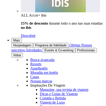
ALL Accor+ ibis
15% de desconto
durante todo o ano nas suas estadias
no ibis
Descobrir
Mais
Ofertas
Nossos
Hospedagem
Programa de fidelidade
parceiros
Atividades
Events & Co-working
Profissionais
Voltar
Busca avançada
Resorts
Aparthotéis
Moradia em hotéis
Casas
Nossas marcas
Inspirações De Viagem
Magazine, sua revista de viagem
Dicas e Guias de Viagem
Comida e Bebida
Viagem de Luxo