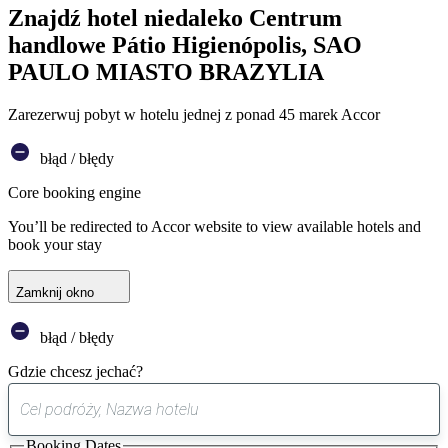
Znajdź hotel niedaleko Centrum
handlowe Pátio Higienópolis, SAO
PAULO MIASTO BRAZYLIA
Zarezerwuj pobyt w hotelu jednej z ponad 45 marek Accor
błąd / błędy
Core booking engine
You’ll be redirected to Accor website to view available hotels and
book your stay
Zamknij okno
błąd / błędy
Gdzie chcesz jechać?
0
sugestia
Booking Dates
została