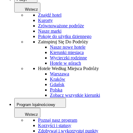
Wstecz
Znajdź hotel
Kurorty
Zrównoważone podróże
Nasze marki
Pokoje do użytku dziennego
Zainspiruj Się Do Podróży
Nasze nowe hotele
Kierunki miesiąca
Wycieczki rodzinne
Hotele w górach
Hotele Według Miejsca Podróży
Warszawa
Kraków
Gdańsk
Polska
Zobacz wszystkie kierunki
Program lojalnościowy
Wstecz
Poznaj nasz program
Korzyści i statusy
Zdobywaj i wykorzystuj punkty