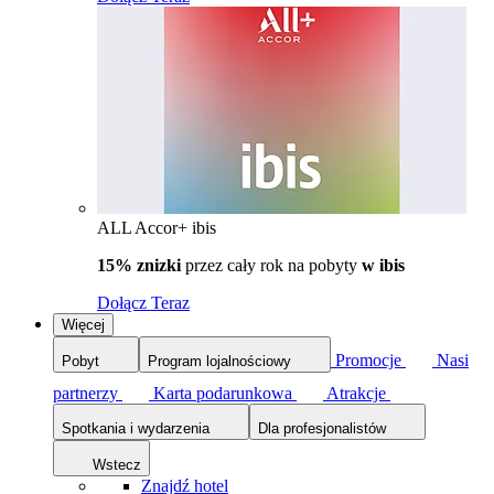
ALL Accor+ ibis
15% znizki
przez cały rok na pobyty
w ibis
Dołącz Teraz
Więcej
Promocje
Nasi
Pobyt
Program lojalnościowy
partnerzy
Karta podarunkowa
Atrakcje
Spotkania i wydarzenia
Dla profesjonalistów
Wstecz
Znajdź hotel