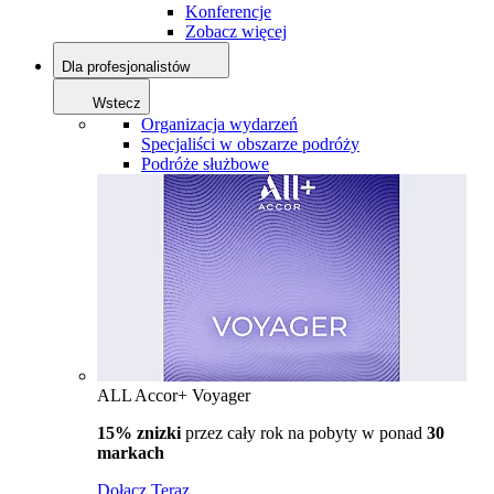
Konferencje
Zobacz więcej
Dla profesjonalistów
Wstecz
Organizacja wydarzeń
Specjaliści w obszarze podróży
Podróże służbowe
ALL Accor+ Voyager
15% znizki
przez cały rok na pobyty w ponad
30
markach
Dołącz Teraz