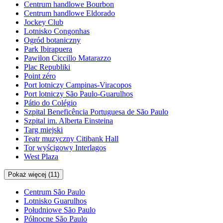
Centrum handlowe Bourbon
Centrum handlowe Eldorado
Jockey Club
Lotnisko Congonhas
Ogród botaniczny
Park Ibirapuera
Pawilon Ciccillo Matarazzo
Plac Republiki
Point zéro
Port lotniczy Campinas-Viracopos
Port lotniczy São Paulo-Guarulhos
Pátio do Colégio
Szpital Beneficência Portuguesa de São Paulo
Szpital im. Alberta Einsteina
Targ miejski
Teatr muzyczny Citibank Hall
Tor wyścigowy Interlagos
West Plaza
Pokaż więcej (11)
Centrum São Paulo
Lotnisko Guarulhos
Południowe São Paulo
Północne São Paulo