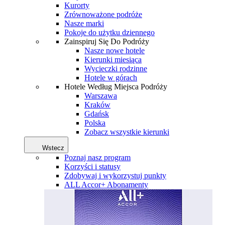
Kurorty
Zrównoważone podróże
Nasze marki
Pokoje do użytku dziennego
Zainspiruj Się Do Podróży
Nasze nowe hotele
Kierunki miesiąca
Wycieczki rodzinne
Hotele w górach
Hotele Według Miejsca Podróży
Warszawa
Kraków
Gdańsk
Polska
Zobacz wszystkie kierunki
Wstecz
Poznaj nasz program
Korzyści i statusy
Zdobywaj i wykorzystuj punkty
ALL Accor+ Abonamenty