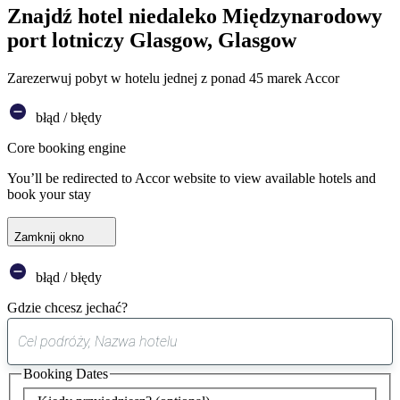
Znajdź hotel niedaleko Międzynarodowy
port lotniczy Glasgow, Glasgow
Zarezerwuj pobyt w hotelu jednej z ponad 45 marek Accor
błąd / błędy
Core booking engine
You’ll be redirected to Accor website to view available hotels and
book your stay
Zamknij okno
błąd / błędy
Gdzie chcesz jechać?
0
sugestia
Booking Dates
została
znaleziona