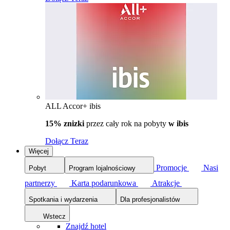
ALL Accor+ ibis
15% znizki
przez cały rok na pobyty
w ibis
Dołącz Teraz
Więcej
Promocje
Nasi
Pobyt
Program lojalnościowy
partnerzy
Karta podarunkowa
Atrakcje
Spotkania i wydarzenia
Dla profesjonalistów
Wstecz
Znajdź hotel