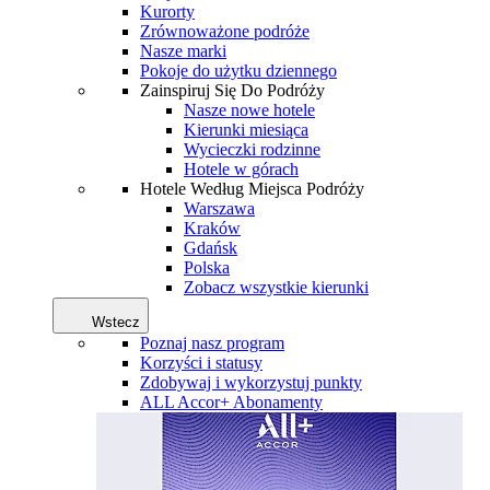
Kurorty
Zrównoważone podróże
Nasze marki
Pokoje do użytku dziennego
Zainspiruj Się Do Podróży
Nasze nowe hotele
Kierunki miesiąca
Wycieczki rodzinne
Hotele w górach
Hotele Według Miejsca Podróży
Warszawa
Kraków
Gdańsk
Polska
Zobacz wszystkie kierunki
Wstecz
Poznaj nasz program
Korzyści i statusy
Zdobywaj i wykorzystuj punkty
ALL Accor+ Abonamenty