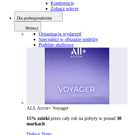
Konferencje
Zobacz więcej
Dla profesjonalistów
Wstecz
Organizacja wydarzeń
Specjaliści w obszarze podróży
Podróże służbowe
ALL Accor+ Voyager
15% znizki
przez cały rok na pobyty w ponad
30
markach
Dołącz Teraz