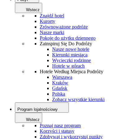
Wstecz
Znajdź hotel
Kurorty
Zrównoważone podróże
Nasze marki
Pokoje do użytku dziennego
Zainspiruj Się Do Podróży
Nasze nowe hotele
Kierunki miesiąca
Wycieczki rodzinne
Hotele w górach
Hotele Według Miejsca Podróży
Warszawa
Kraków
Gdańsk
Polska
Zobacz wszystkie kierunki
Program lojalnościowy
Wstecz
Poznaj nasz program
Korzyści i statusy
Zdobywaj i wykorzystuj punkty