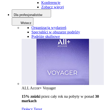
Konferencje
Zobacz więcej
Dla profesjonalistów
Wstecz
Organizacja wydarzeń
Specjaliści w obszarze podróży
Podróże służbowe
ALL Accor+ Voyager
15% znizki
przez cały rok na pobyty w ponad
30
markach
Dołącz Teraz