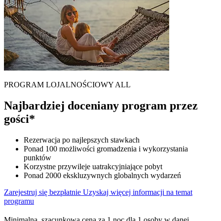
PROGRAM LOJALNOŚCIOWY ALL
Najbardziej doceniany program przez
gości*
Rezerwacja po najlepszych stawkach
Ponad 100 możliwości gromadzenia i wykorzystania
punktów
Korzystne przywileje uatrakcyjniające pobyt
Ponad 2000 ekskluzywnych globalnych wydarzeń
Zarejestruj się bezpłatnie
Uzyskaj więcej informacji na temat
programu
Minimalna, szacunkowa cena za 1 noc dla 1 osoby w danej