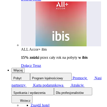
ALL Accor+ ibis
15% znizki
przez cały rok na pobyty
w ibis
Dołącz Teraz
Więcej
Promocje
Nasi
Pobyt
Program lojalnościowy
partnerzy
Karta podarunkowa
Atrakcje
Spotkania i wydarzenia
Dla profesjonalistów
Wstecz
Znajdź hotel