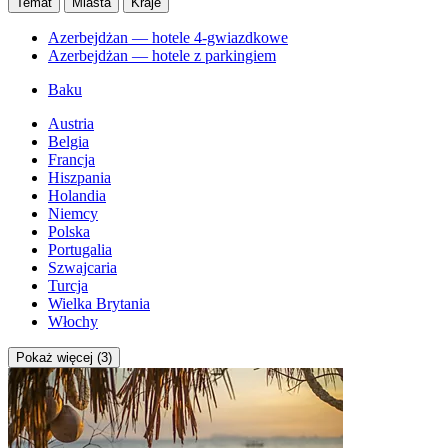
Temat
Miasta
Kraje
Azerbejdżan — hotele 4-gwiazdkowe
Azerbejdżan — hotele z parkingiem
Baku
Austria
Belgia
Francja
Hiszpania
Holandia
Niemcy
Polska
Portugalia
Szwajcaria
Turcja
Wielka Brytania
Włochy
Pokaż więcej (3)