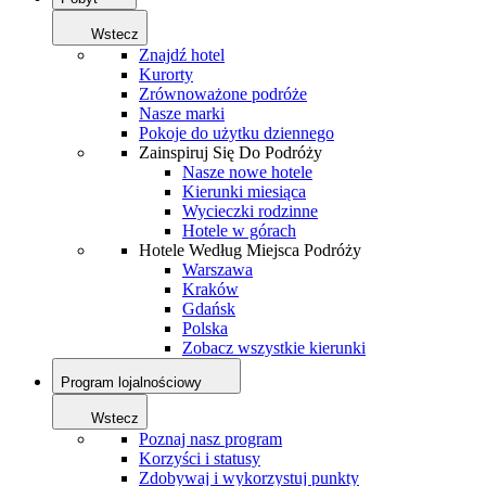
Wstecz
Znajdź hotel
Kurorty
Zrównoważone podróże
Nasze marki
Pokoje do użytku dziennego
Zainspiruj Się Do Podróży
Nasze nowe hotele
Kierunki miesiąca
Wycieczki rodzinne
Hotele w górach
Hotele Według Miejsca Podróży
Warszawa
Kraków
Gdańsk
Polska
Zobacz wszystkie kierunki
Program lojalnościowy
Wstecz
Poznaj nasz program
Korzyści i statusy
Zdobywaj i wykorzystuj punkty