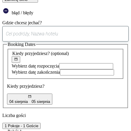
błąd / błędy
Gdzie chcesz jechać?
0
sugestia
Booking Dates
została
znaleziona
Kiedy przyjedziesz?
(optional)
Wybierz datę rozpoczęcia
Wybierz datę zakończenia
Kiedy przyjedziesz?
04 sierpnia
05 sierpnia
Liczba gości
1 Pokoje - 1 Goście