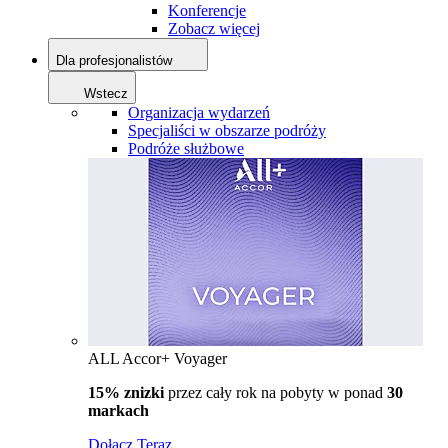
Konferencje
Zobacz więcej
Dla profesjonalistów
Wstecz
Organizacja wydarzeń
Specjaliści w obszarze podróży
Podróże służbowe
ALL Accor+ Voyager
15% znizki
przez cały rok na pobyty w ponad
30
markach
Dołącz Teraz