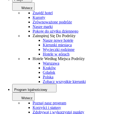
Wstecz
Znajdź hotel
Kurorty
Zrównoważone podróże
Nasze marki
Pokoje do użytku dziennego
Zainspiruj Się Do Podróży
Nasze nowe hotele
Kierunki miesiąca
Wycieczki rodzinne
Hotele w górach
Hotele Według Miejsca Podróży
Warszawa
Kraków
Gdańsk
Polska
Zobacz wszystkie kierunki
Program lojalnościowy
Wstecz
Poznaj nasz program
Korzyści i statusy
Zdobywaj i wykorzystuj punkty