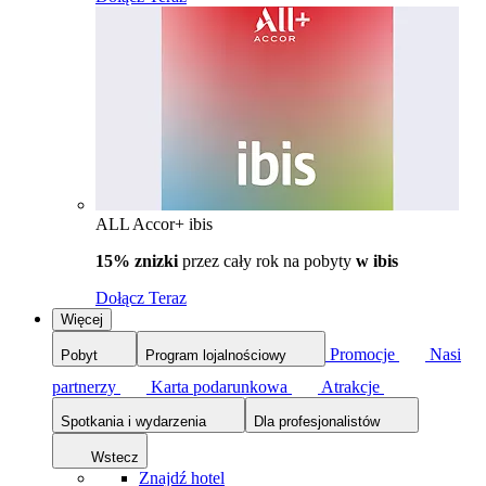
ALL Accor+ ibis
15% znizki
przez cały rok na pobyty
w ibis
Dołącz Teraz
Więcej
Promocje
Nasi
Pobyt
Program lojalnościowy
partnerzy
Karta podarunkowa
Atrakcje
Spotkania i wydarzenia
Dla profesjonalistów
Wstecz
Znajdź hotel