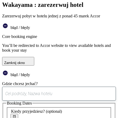
Wakayama : zarezerwuj hotel
Zarezerwuj pobyt w hotelu jednej z ponad 45 marek Accor
błąd / błędy
Core booking engine
You’ll be redirected to Accor website to view available hotels and
book your stay
Zamknij okno
błąd / błędy
Gdzie chcesz jechać?
0
sugestia
Booking Dates
została
znaleziona
Kiedy przyjedziesz?
(optional)