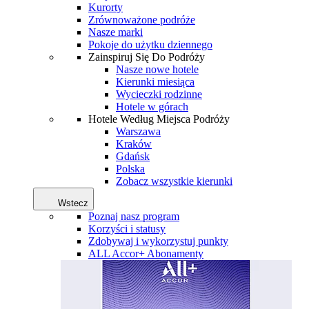
Kurorty
Zrównoważone podróże
Nasze marki
Pokoje do użytku dziennego
Zainspiruj Się Do Podróży
Nasze nowe hotele
Kierunki miesiąca
Wycieczki rodzinne
Hotele w górach
Hotele Według Miejsca Podróży
Warszawa
Kraków
Gdańsk
Polska
Zobacz wszystkie kierunki
Wstecz
Poznaj nasz program
Korzyści i statusy
Zdobywaj i wykorzystuj punkty
ALL Accor+ Abonamenty