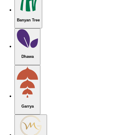
Banyan Tree
Dhawa
Garrya