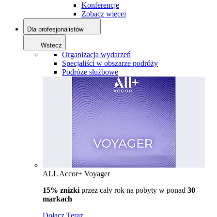
Konferencje
Zobacz więcej
Dla profesjonalistów
Wstecz
Organizacja wydarzeń
Specjaliści w obszarze podróży
Podróże służbowe
ALL Accor+ Voyager
15% znizki
przez cały rok na pobyty w ponad
30
markach
Dołącz Teraz