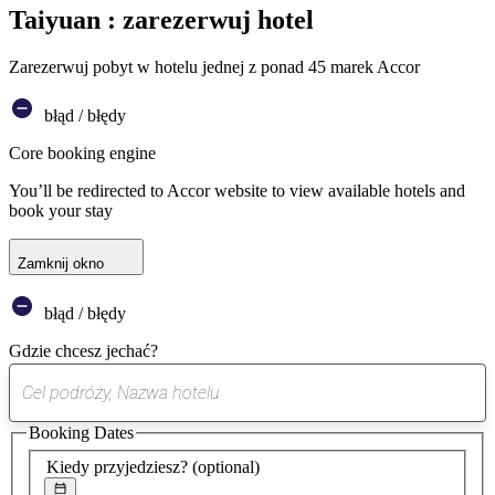
Taiyuan : zarezerwuj hotel
Zarezerwuj pobyt w hotelu jednej z ponad 45 marek Accor
błąd / błędy
Core booking engine
You’ll be redirected to Accor website to view available hotels and
book your stay
Zamknij okno
błąd / błędy
Gdzie chcesz jechać?
0
sugestia
Booking Dates
została
znaleziona
Kiedy przyjedziesz?
(optional)