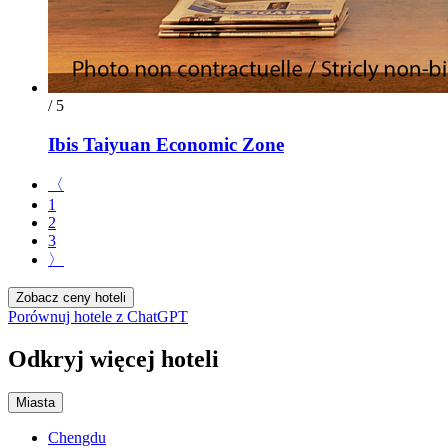
/ 5
Ibis Taiyuan Economic Zone
〈
1
2
3
〉
Zobacz ceny hoteli
Porównuj hotele z ChatGPT
Odkryj więcej hoteli
Miasta
Chengdu