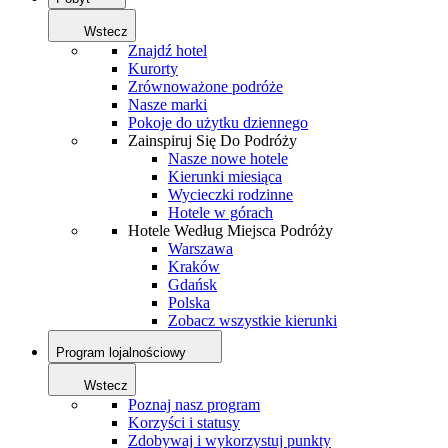
Wstecz
Znajdź hotel
Kurorty
Zrównoważone podróże
Nasze marki
Pokoje do użytku dziennego
Zainspiruj Się Do Podróży
Nasze nowe hotele
Kierunki miesiąca
Wycieczki rodzinne
Hotele w górach
Hotele Według Miejsca Podróży
Warszawa
Kraków
Gdańsk
Polska
Zobacz wszystkie kierunki
Program lojalnościowy
Wstecz
Poznaj nasz program
Korzyści i statusy
Zdobywaj i wykorzystuj punkty