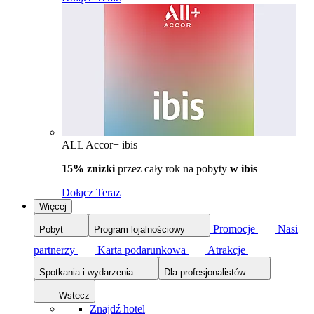
ALL Accor+ ibis
15% znizki
przez cały rok na pobyty
w ibis
Dołącz Teraz
Więcej
Promocje
Nasi
Pobyt
Program lojalnościowy
partnerzy
Karta podarunkowa
Atrakcje
Spotkania i wydarzenia
Dla profesjonalistów
Wstecz
Znajdź hotel