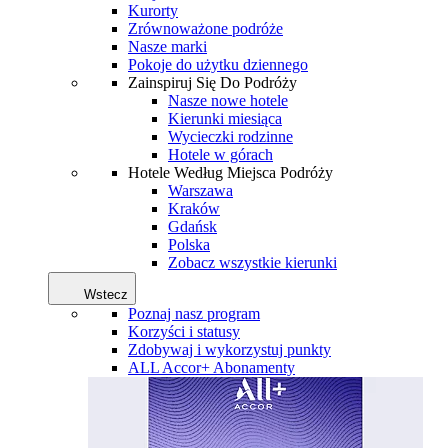
Kurorty
Zrównoważone podróże
Nasze marki
Pokoje do użytku dziennego
Zainspiruj Się Do Podróży
Nasze nowe hotele
Kierunki miesiąca
Wycieczki rodzinne
Hotele w górach
Hotele Według Miejsca Podróży
Warszawa
Kraków
Gdańsk
Polska
Zobacz wszystkie kierunki
Wstecz
Poznaj nasz program
Korzyści i statusy
Zdobywaj i wykorzystuj punkty
ALL Accor+ Abonamenty