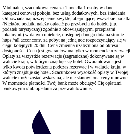
Minimalna, szacunkowa cena za 1 noc dla 1 osoby w danej
kategorii cenowej pokoju, bez usług dodatkowych, bez śniadania.
Odpowiada najniższej cenie zwykłej obejmującej wszystkie podatki
(Niektóre podatki należy opłacić po przybyciu do hotelu (np.
podatek turystyczny) zgodnie z obowiązującymi przepisami
lokalnymi.) w danym obiekcie, dostępnej danego dnia na stronie
https://all.accor.com/, za pobyt na jedną noc rozpoczynający się w
ciągu kolejnych 20 dni. Cena zmienna uzależniona od okresu i
dostępności. Cena jest gwarantowana tylko w momencie rezerwacji.
Opłaty za wszystkie rezerwacje (zagraniczne) dokonywane są w
walucie kraju, w którym znajduje się hotel. Gwarantowana jest
tylko kwota potwierdzona podczas rezerwacji w walucie kraju, w
którym znajduje się hotel. Szacunkowa wysokość opłaty w Twojej
walucie może zostać wskazana, ale nie stanowi ona ceny umownej.
W momencie płatności Twój bank może obciążyć Cię opłatami
bankowymi i/lub opłatami za przewalutowanie.