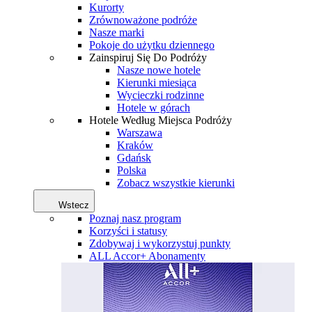
Kurorty
Zrównoważone podróże
Nasze marki
Pokoje do użytku dziennego
Zainspiruj Się Do Podróży
Nasze nowe hotele
Kierunki miesiąca
Wycieczki rodzinne
Hotele w górach
Hotele Według Miejsca Podróży
Warszawa
Kraków
Gdańsk
Polska
Zobacz wszystkie kierunki
Wstecz
Poznaj nasz program
Korzyści i statusy
Zdobywaj i wykorzystuj punkty
ALL Accor+ Abonamenty