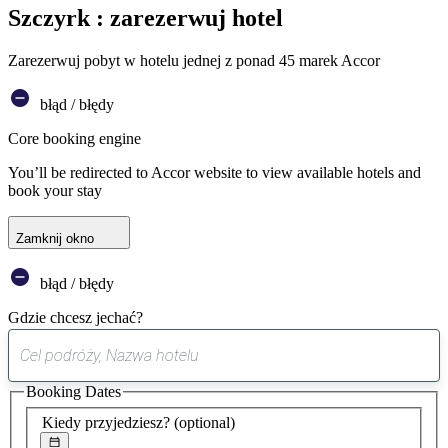
Szczyrk : zarezerwuj hotel
Zarezerwuj pobyt w hotelu jednej z ponad 45 marek Accor
błąd / błędy
Core booking engine
You’ll be redirected to Accor website to view available hotels and
book your stay
Zamknij okno
błąd / błędy
Gdzie chcesz jechać?
0
sugestia
Booking Dates
została
znaleziona
Kiedy przyjedziesz?
(optional)