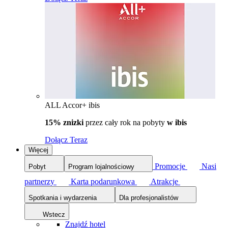
ALL Accor+ ibis
15% znizki
przez cały rok na pobyty
w ibis
Dołącz Teraz
Więcej
Promocje
Nasi
Pobyt
Program lojalnościowy
partnerzy
Karta podarunkowa
Atrakcje
Spotkania i wydarzenia
Dla profesjonalistów
Wstecz
Znajdź hotel