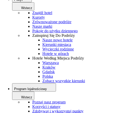
Wstecz
Znajdź hotel
Kurorty
Zrównoważone podróże
Nasze marki
Pokoje do użytku dziennego
Zainspiruj Się Do Podróży
Nasze nowe hotele
Kierunki miesiąca
Wycieczki rodzinne
Hotele w górach
Hotele Według Miejsca Podróży
Warszawa
Kraków
Gdańsk
Polska
Zobacz wszystkie kierunki
Program lojalnościowy
Wstecz
Poznaj nasz program
Korzyści i statusy
Zdobywaj i wykorzystuj punkty