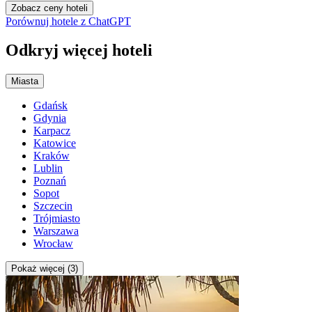
Zobacz ceny hoteli
Porównuj hotele z ChatGPT
Odkryj więcej hoteli
Miasta
Gdańsk
Gdynia
Karpacz
Katowice
Kraków
Lublin
Poznań
Sopot
Szczecin
Trójmiasto
Warszawa
Wrocław
Pokaż więcej (3)