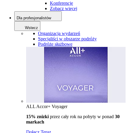
Konferencje
Zobacz więcej
Dla profesjonalistów
Wstecz
Organizacja wydarzeń
Specjaliści w obszarze podróży
Podróże służbowe
ALL Accor+ Voyager
15% znizki
przez cały rok na pobyty w ponad
30
markach
Dołącz Teraz