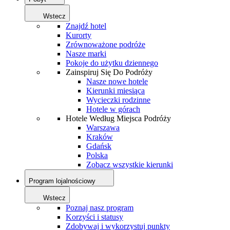
Wstecz
Znajdź hotel
Kurorty
Zrównoważone podróże
Nasze marki
Pokoje do użytku dziennego
Zainspiruj Się Do Podróży
Nasze nowe hotele
Kierunki miesiąca
Wycieczki rodzinne
Hotele w górach
Hotele Według Miejsca Podróży
Warszawa
Kraków
Gdańsk
Polska
Zobacz wszystkie kierunki
Program lojalnościowy
Wstecz
Poznaj nasz program
Korzyści i statusy
Zdobywaj i wykorzystuj punkty