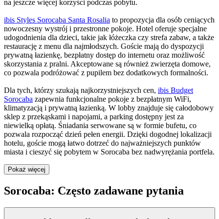
na jeszcze więcej korzyści podczas pobytu.
ibis Styles Sorocaba Santa Rosalia
to propozycja dla osób ceniących
nowoczesny wystrój i przestronne pokoje. Hotel oferuje specjalne
udogodnienia dla dzieci, takie jak łóżeczka czy strefa zabaw, a także
restaurację z menu dla najmłodszych. Goście mają do dyspozycji
prywatną łazienkę, bezpłatny dostęp do internetu oraz możliwość
skorzystania z pralni. Akceptowane są również zwierzęta domowe,
co pozwala podróżować z pupilem bez dodatkowych formalności.
Dla tych, którzy szukają najkorzystniejszych cen,
ibis Budget
Sorocaba
zapewnia funkcjonalne pokoje z bezpłatnym WiFi,
klimatyzacją i prywatną łazienką. W lobby znajduje się całodobowy
sklep z przekąskami i napojami, a parking dostępny jest za
niewielką opłatą. Śniadania serwowane są w formie bufetu, co
pozwala rozpocząć dzień pełen energii. Dzięki dogodnej lokalizacji
hotelu, goście mogą łatwo dotrzeć do najważniejszych punktów
miasta i cieszyć się pobytem w Sorocaba bez nadwyrężania portfela.
Pokaż więcej
Sorocaba: Często zadawane pytania