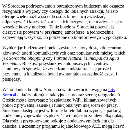
W Sorocaba podróżowanie z ograniczonym budżetem nie oznacza
rezygnacji z wygody czy dostępu do lokalnych atrakcji. Miasto
oferuje wiele możliwości dla osób, które chcą zwiedzać,
odpoczywać i korzystać z miejskich rozrywek, nie martwiąc się o
wysokie koszty noclegu. Tanie hotele w Sorocaba pozwalają
cieszyć się pobytem w przyjaznej atmosferze, a jednocześnie
zapewniają wszystko, co potrzebne do komfortowego wypoczynku.
Wybierając budżetowe hotele, zyskujesz łatwy dostęp do centrum,
głównych arterii komunikacyjnych oraz popularnych miejsc, takich
jak
Sorocaba Shopping
czy
Parque Natural Municipal da Água
Vermelha
. Bliskość przystanków autobusowych i centrów
handlowych sprawia, że zwiedzanie miasta staje się proste i
przyjemne, a lokalizacja hoteli gwarantuje oszczędność czasu i
pieniędzy.
Wśród tanich hoteli w Sorocaba warto zwrócić uwagę na
ibis
Sorocaba
, który oferuje atrakcyjne ceny oraz szereg udogodnień.
Goście mogą korzystać z bezpłatnego WiFi, klimatyzowanych
pokoi z prywatną łazienką i funkcjonalnym miejscem do pracy.
Śniadanie dostępne jest w formie bufetu lub na wynos, a parking
podziemny zapewnia bezpieczeństwo pojazdu za niewielką opłatą.
Dla rodzin przygotowano pokoje z dodatkowym łóżkiem dla
dziecka, a uczestnicy programu lojalnościowego ALL mogą liczyć