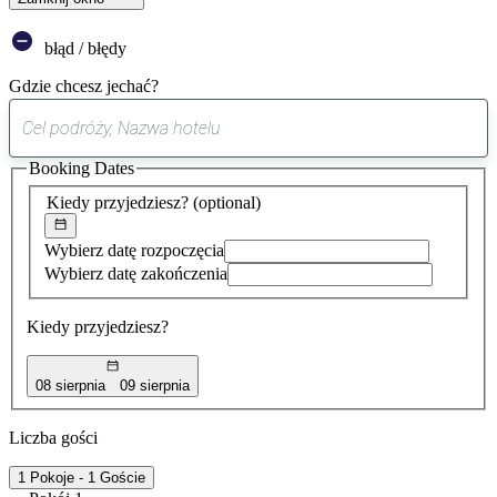
błąd / błędy
Gdzie chcesz jechać?
0
sugestia
Booking Dates
została
znaleziona
Kiedy przyjedziesz?
(optional)
Wybierz datę rozpoczęcia
Wybierz datę zakończenia
Kiedy przyjedziesz?
08 sierpnia
09 sierpnia
Liczba gości
1 Pokoje - 1 Goście