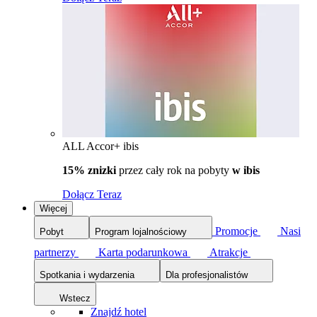
ALL Accor+ ibis
15% znizki
przez cały rok na pobyty
w ibis
Dołącz Teraz
Więcej
Promocje
Nasi
Pobyt
Program lojalnościowy
partnerzy
Karta podarunkowa
Atrakcje
Spotkania i wydarzenia
Dla profesjonalistów
Wstecz
Znajdź hotel