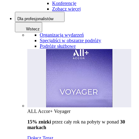
Konferencje
Zobacz więcej
Dla profesjonalistów
Wstecz
Organizacja wydarzeń
Specjaliści w obszarze podróży
Podróże służbowe
ALL Accor+ Voyager
15% znizki
przez cały rok na pobyty w ponad
30
markach
Dołącz Teraz