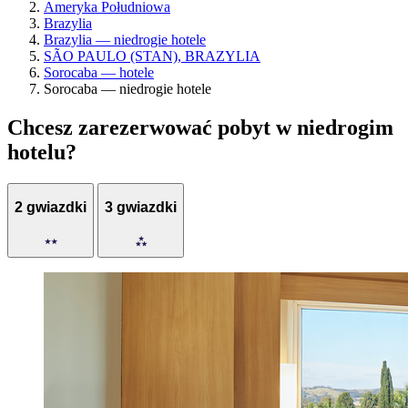
Ameryka Południowa
Brazylia
Brazylia — niedrogie hotele
SÃO PAULO (STAN), BRAZYLIA
Sorocaba — hotele
Sorocaba — niedrogie hotele
Chcesz zarezerwować pobyt w niedrogim
hotelu?
2 gwiazdki
3 gwiazdki