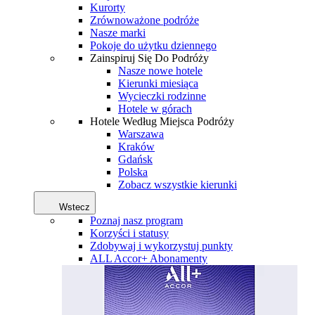
Kurorty
Zrównoważone podróże
Nasze marki
Pokoje do użytku dziennego
Zainspiruj Się Do Podróży
Nasze nowe hotele
Kierunki miesiąca
Wycieczki rodzinne
Hotele w górach
Hotele Według Miejsca Podróży
Warszawa
Kraków
Gdańsk
Polska
Zobacz wszystkie kierunki
Wstecz
Poznaj nasz program
Korzyści i statusy
Zdobywaj i wykorzystuj punkty
ALL Accor+ Abonamenty