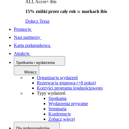
ALL Accor+ ibis
15% zniżki przez cały rok
w
markach ibis
Dołącz Teraz
Promocje
Nasi partnerzy
Karta podarunkowa
Atrakcje
Spotkania i wydarzenia
Wstecz
Organizacja wydarzeń
Rezerwacja grupowa (+8 pokoi)
Korzyści programu lojalnościowego
Typy wydarzeń
Spotkania
Wydarzenia prywatne
Seminaria
Konferencje
Zobacz więcej
Dla profesjonalistów