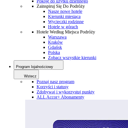
Pokoje do użytku dziennego
Zainspiruj Się Do Podróży
Nasze nowe hotele
Kierunki miesiąca
Wycieczki rodzinne
Hotele w górach
Hotele Według Miejsca Podróży
Warszawa
Kraków
Gdańsk
Polska
Zobacz wszystkie kierunki
Program lojalnościowy
Wstecz
Poznaj nasz program
Korzyści i statusy
Zdobywaj i wykorzystuj punkty
ALL Accor+ Abonamenty