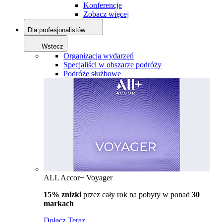
Konferencje
Zobacz więcej
Dla profesjonalistów
Wstecz
Organizacja wydarzeń
Specjaliści w obszarze podróży
Podróże służbowe
ALL Accor+ Voyager
15% znizki
przez cały rok na pobyty w ponad
30
markach
Dołącz Teraz