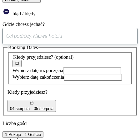
błąd / błędy
Gdzie chcesz jechać?
0
sugestia
Booking Dates
została
znaleziona
Kiedy przyjedziesz?
(optional)
Wybierz datę rozpoczęcia
Wybierz datę zakończenia
Kiedy przyjedziesz?
04 sierpnia
05 sierpnia
Liczba gości
1 Pokoje - 1 Goście