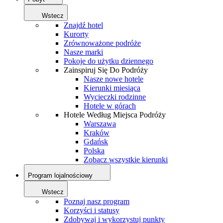
Wstecz
Znajdź hotel
Kurorty
Zrównoważone podróże
Nasze marki
Pokoje do użytku dziennego
Zainspiruj Się Do Podróży
Nasze nowe hotele
Kierunki miesiąca
Wycieczki rodzinne
Hotele w górach
Hotele Według Miejsca Podróży
Warszawa
Kraków
Gdańsk
Polska
Zobacz wszystkie kierunki
Program lojalnościowy
Wstecz
Poznaj nasz program
Korzyści i statusy
Zdobywaj i wykorzystuj punkty