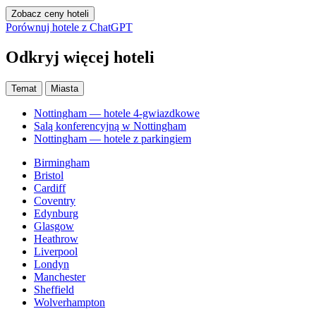
Zobacz ceny hoteli
Porównuj hotele z ChatGPT
Odkryj więcej hoteli
Temat
Miasta
Nottingham — hotele 4-gwiazdkowe
Salą konferencyjną w Nottingham
Nottingham — hotele z parkingiem
Birmingham
Bristol
Cardiff
Coventry
Edynburg
Glasgow
Heathrow
Liverpool
Londyn
Manchester
Sheffield
Wolverhampton