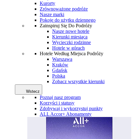
Kurorty
Zrównoważone podróże
Nasze marki
Pokoje do użytku dziennego
Zainspiruj Się Do Podróży
Nasze nowe hotele
Kierunki miesiąca
Wycieczki rodzinne
Hotele w górach
Hotele Według Miejsca Podróży
Warszawa
Kraków
Gdańsk
Polska
Zobacz wszystkie kierunki
Wstecz
Poznaj nasz program
Korzyści i statusy
Zdobywaj i wykorzystuj punkty
ALL Accor+ Abonamenty