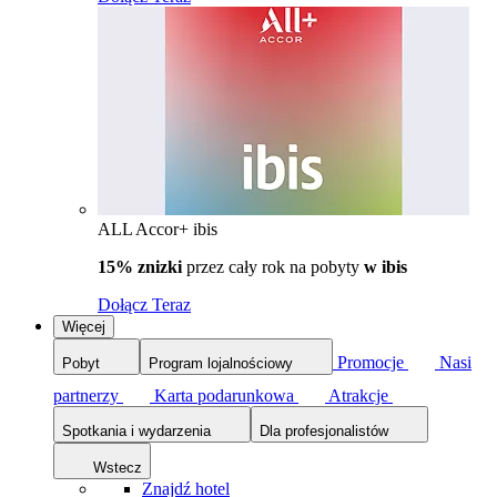
ALL Accor+ ibis
15% znizki
przez cały rok na pobyty
w ibis
Dołącz Teraz
Więcej
Promocje
Nasi
Pobyt
Program lojalnościowy
partnerzy
Karta podarunkowa
Atrakcje
Spotkania i wydarzenia
Dla profesjonalistów
Wstecz
Znajdź hotel