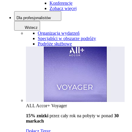
Konferencje
Zobacz więcej
Dla profesjonalistów
Wstecz
Organizacja wydarzeń
Specjaliści w obszarze podróży
Podróże służbowe
ALL Accor+ Voyager
15% znizki
przez cały rok na pobyty w ponad
30
markach
Dołącz Teraz