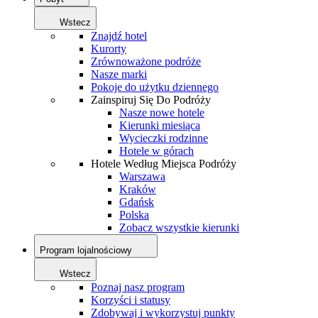
Wstecz
Znajdź hotel
Kurorty
Zrównoważone podróże
Nasze marki
Pokoje do użytku dziennego
Zainspiruj Się Do Podróży
Nasze nowe hotele
Kierunki miesiąca
Wycieczki rodzinne
Hotele w górach
Hotele Według Miejsca Podróży
Warszawa
Kraków
Gdańsk
Polska
Zobacz wszystkie kierunki
Program lojalnościowy
Wstecz
Poznaj nasz program
Korzyści i statusy
Zdobywaj i wykorzystuj punkty