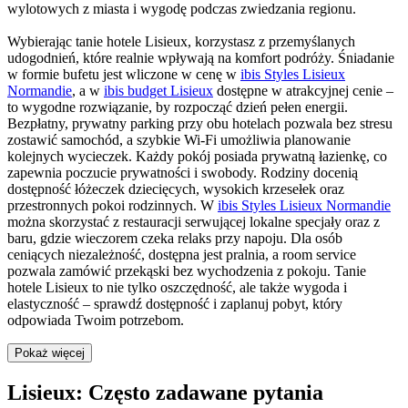
wylotowych z miasta i wygodę podczas zwiedzania regionu.
Wybierając tanie hotele Lisieux, korzystasz z przemyślanych
udogodnień, które realnie wpływają na komfort podróży. Śniadanie
w formie bufetu jest wliczone w cenę w
ibis Styles Lisieux
Normandie
, a w
ibis budget Lisieux
dostępne w atrakcyjnej cenie –
to wygodne rozwiązanie, by rozpocząć dzień pełen energii.
Bezpłatny, prywatny parking przy obu hotelach pozwala bez stresu
zostawić samochód, a szybkie Wi-Fi umożliwia planowanie
kolejnych wycieczek. Każdy pokój posiada prywatną łazienkę, co
zapewnia poczucie prywatności i swobody. Rodziny docenią
dostępność łóżeczek dziecięcych, wysokich krzesełek oraz
przestronnych pokoi rodzinnych. W
ibis Styles Lisieux Normandie
można skorzystać z restauracji serwującej lokalne specjały oraz z
baru, gdzie wieczorem czeka relaks przy napoju. Dla osób
ceniących niezależność, dostępna jest pralnia, a room service
pozwala zamówić przekąski bez wychodzenia z pokoju. Tanie
hotele Lisieux to nie tylko oszczędność, ale także wygoda i
elastyczność – sprawdź dostępność i zaplanuj pobyt, który
odpowiada Twoim potrzebom.
Pokaż więcej
Lisieux: Często zadawane pytania