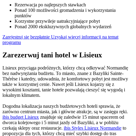
Rezerwacja po najlepszych stawkach
Ponad 100 możliwości gromadzenia i wykorzystania
punktów
Korzystne przywileje uatrakcyjniające pobyt
Ponad 2000 ekskluzywnych globalnych wydarzeń
Zarejestruj się bezpłatnie
Uzyskaj więcej informacji na temat
programu
Zarezerwuj tani hotel w Lisieux
Lisieux przyciąga podróżnych, którzy chcą odkrywać Normandię
bez nadwyrężania budżetu. To miasto, znane z Bazyliki Sainte-
Thérèse i katedry, udowadnia, że komfortowy pobyt jest możliwy
także w korzystnej cenie. Nawet jeśli Lisieux kojarzy się z
wysokimi kosztami, tanie hotele pozwalają cieszyć się wygodą i
lokalnym klimatem.
Dogodna lokalizacja naszych budżetowych hoteli sprawia, że
zarówno centrum miasta, jak i główne atrakcje, są w zasięgu ręki.
ibis budget Lisieux
znajduje się zaledwie 15 minut spacerem od
dworca kolejowego i 5 minut jazdy od Bazyliki, a w pobliżu
czekają sklepy oraz restauracje.
ibis Styles Lisieux Normandie
to
propozycja dla tych, którzy chcą mieć szybki dostęp do tras