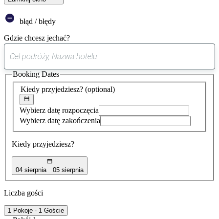
błąd / błędy
Gdzie chcesz jechać?
0
sugestia
Booking Dates
została
znaleziona
Kiedy przyjedziesz?
(optional)
Wybierz datę rozpoczęcia
Wybierz datę zakończenia
Kiedy przyjedziesz?
04 sierpnia
05 sierpnia
Liczba gości
1 Pokoje - 1 Goście