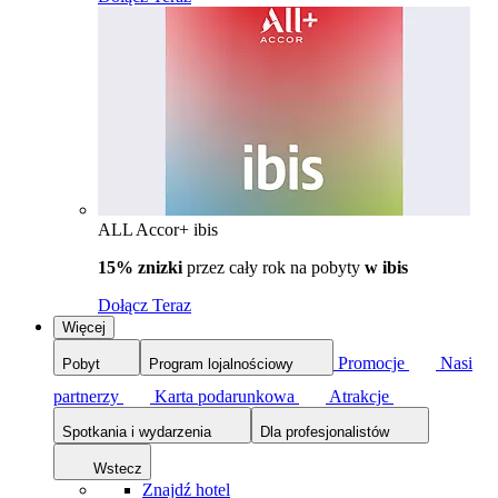
ALL Accor+ ibis
15% znizki
przez cały rok na pobyty
w ibis
Dołącz Teraz
Więcej
Promocje
Nasi
Pobyt
Program lojalnościowy
partnerzy
Karta podarunkowa
Atrakcje
Spotkania i wydarzenia
Dla profesjonalistów
Wstecz
Znajdź hotel