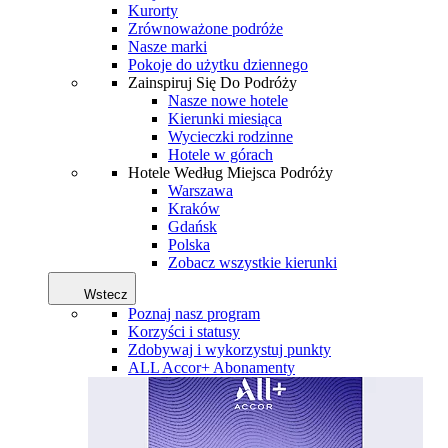
Kurorty
Zrównoważone podróże
Nasze marki
Pokoje do użytku dziennego
Zainspiruj Się Do Podróży
Nasze nowe hotele
Kierunki miesiąca
Wycieczki rodzinne
Hotele w górach
Hotele Według Miejsca Podróży
Warszawa
Kraków
Gdańsk
Polska
Zobacz wszystkie kierunki
Wstecz
Poznaj nasz program
Korzyści i statusy
Zdobywaj i wykorzystuj punkty
ALL Accor+ Abonamenty