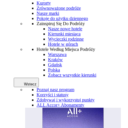
Kurorty
Zrównoważone podróże
Nasze marki
Pokoje do użytku dziennego
Zainspiruj Się Do Podróży
Nasze nowe hotele
Kierunki miesiąca
Wycieczki rodzinne
Hotele w górach
Hotele Według Miejsca Podróży
Warszawa
Kraków
Gdańsk
Polska
Zobacz wszystkie kierunki
Wstecz
Poznaj nasz program
Korzyści i statusy
Zdobywaj i wykorzystuj punkty
ALL Accor+ Abonamenty