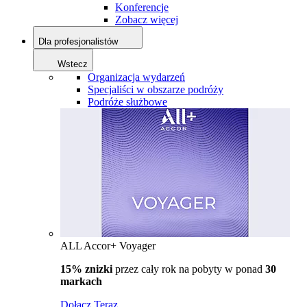
Konferencje
Zobacz więcej
Dla profesjonalistów
Wstecz
Organizacja wydarzeń
Specjaliści w obszarze podróży
Podróże służbowe
ALL Accor+ Voyager
15% znizki
przez cały rok na pobyty w ponad
30
markach
Dołącz Teraz