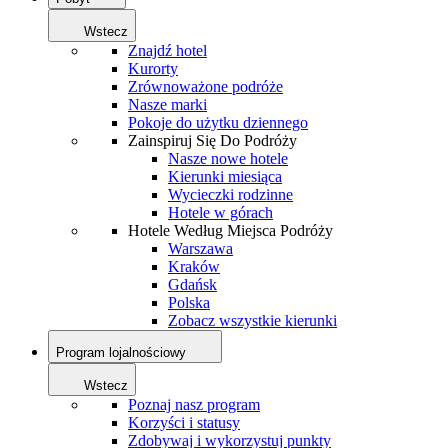
Wstecz
Znajdź hotel
Kurorty
Zrównoważone podróże
Nasze marki
Pokoje do użytku dziennego
Zainspiruj Się Do Podróży
Nasze nowe hotele
Kierunki miesiąca
Wycieczki rodzinne
Hotele w górach
Hotele Według Miejsca Podróży
Warszawa
Kraków
Gdańsk
Polska
Zobacz wszystkie kierunki
Program lojalnościowy
Wstecz
Poznaj nasz program
Korzyści i statusy
Zdobywaj i wykorzystuj punkty