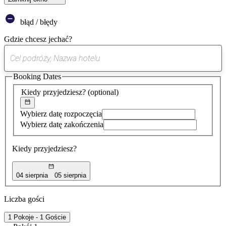
błąd / błędy
Gdzie chcesz jechać?
0
sugestia
Booking Dates
została
znaleziona
Kiedy przyjedziesz?
(optional)
Wybierz datę rozpoczęcia
Wybierz datę zakończenia
Kiedy przyjedziesz?
04 sierpnia
05 sierpnia
Liczba gości
1 Pokoje - 1 Goście