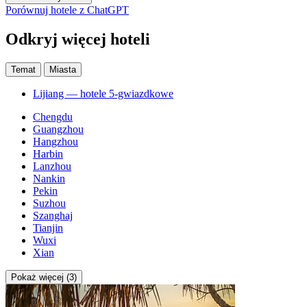
Porównuj hotele z ChatGPT
Odkryj więcej hoteli
Temat
Miasta
Lijiang — hotele 5-gwiazdkowe
Chengdu
Guangzhou
Hangzhou
Harbin
Lanzhou
Nankin
Pekin
Suzhou
Szanghaj
Tianjin
Wuxi
Xian
Pokaż więcej (3)