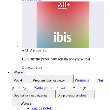
ALL Accor+ ibis
15% znizki
przez cały rok na pobyty
w ibis
Dołącz Teraz
Więcej
Promocje
Nasi
Pobyt
Program lojalnościowy
partnerzy
Karta podarunkowa
Atrakcje
Spotkania i wydarzenia
Dla profesjonalistów
Wstecz
Znajdź hotel