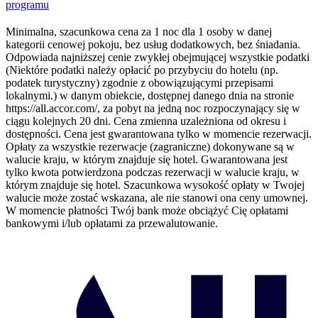
programu
Minimalna, szacunkowa cena za 1 noc dla 1 osoby w danej
kategorii cenowej pokoju, bez usług dodatkowych, bez śniadania.
Odpowiada najniższej cenie zwykłej obejmującej wszystkie podatki
(Niektóre podatki należy opłacić po przybyciu do hotelu (np.
podatek turystyczny) zgodnie z obowiązującymi przepisami
lokalnymi.) w danym obiekcie, dostępnej danego dnia na stronie
https://all.accor.com/, za pobyt na jedną noc rozpoczynający się w
ciągu kolejnych 20 dni. Cena zmienna uzależniona od okresu i
dostępności. Cena jest gwarantowana tylko w momencie rezerwacji.
Opłaty za wszystkie rezerwacje (zagraniczne) dokonywane są w
walucie kraju, w którym znajduje się hotel. Gwarantowana jest
tylko kwota potwierdzona podczas rezerwacji w walucie kraju, w
którym znajduje się hotel. Szacunkowa wysokość opłaty w Twojej
walucie może zostać wskazana, ale nie stanowi ona ceny umownej.
W momencie płatności Twój bank może obciążyć Cię opłatami
bankowymi i/lub opłatami za przewalutowanie.