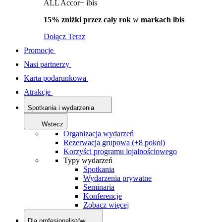
ALL Accor+ ibis
15% zniżki przez cały rok
w
markach ibis
Dołącz Teraz
Promocje
Nasi partnerzy
Karta podarunkowa
Atrakcje
Spotkania i wydarzenia
Wstecz
Organizacja wydarzeń
Rezerwacja grupowa (+8 pokoi)
Korzyści programu lojalnościowego
Typy wydarzeń
Spotkania
Wydarzenia prywatne
Seminaria
Konferencje
Zobacz więcej
Dla profesjonalistów