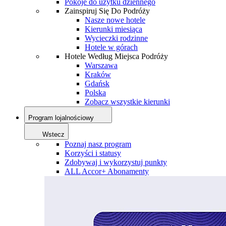
Pokoje do użytku dziennego
Zainspiruj Się Do Podróży
Nasze nowe hotele
Kierunki miesiąca
Wycieczki rodzinne
Hotele w górach
Hotele Według Miejsca Podróży
Warszawa
Kraków
Gdańsk
Polska
Zobacz wszystkie kierunki
Program lojalnościowy
Wstecz
Poznaj nasz program
Korzyści i statusy
Zdobywaj i wykorzystuj punkty
ALL Accor+ Abonamenty