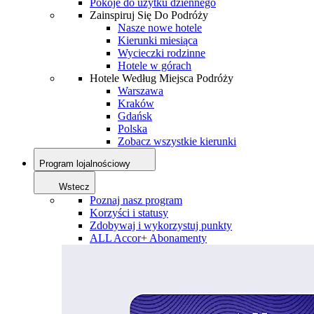
Pokoje do użytku dziennego
Zainspiruj Się Do Podróży
Nasze nowe hotele
Kierunki miesiąca
Wycieczki rodzinne
Hotele w górach
Hotele Według Miejsca Podróży
Warszawa
Kraków
Gdańsk
Polska
Zobacz wszystkie kierunki
Program lojalnościowy
Wstecz
Poznaj nasz program
Korzyści i statusy
Zdobywaj i wykorzystuj punkty
ALL Accor+ Abonamenty