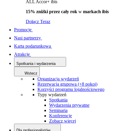
ALL Accor+ ibis
15% zniżki przez cały rok
w
markach ibis
Dołącz Teraz
Promocje
Nasi partnerzy
Karta podarunkowa
Atrakcje
Spotkania i wydarzenia
Wstecz
Organizacja wydarzeń
Rezerwacja grupowa (+8 pokoi)
Korzyści programu lojalnościowego
Typy wydarzeń
Spotkania
Wydarzenia prywatne
Seminaria
Konferencje
Zobacz więcej
Dla profesjonalistów