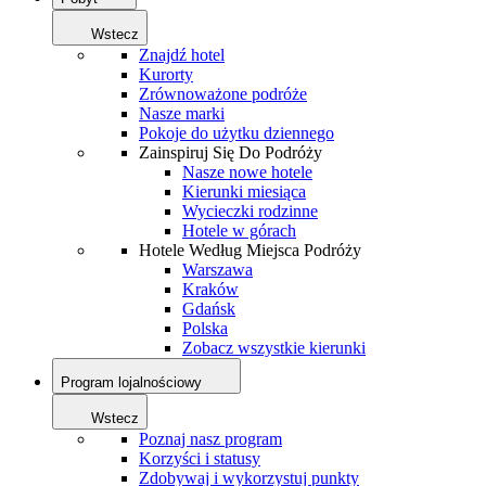
Wstecz
Znajdź hotel
Kurorty
Zrównoważone podróże
Nasze marki
Pokoje do użytku dziennego
Zainspiruj Się Do Podróży
Nasze nowe hotele
Kierunki miesiąca
Wycieczki rodzinne
Hotele w górach
Hotele Według Miejsca Podróży
Warszawa
Kraków
Gdańsk
Polska
Zobacz wszystkie kierunki
Program lojalnościowy
Wstecz
Poznaj nasz program
Korzyści i statusy
Zdobywaj i wykorzystuj punkty