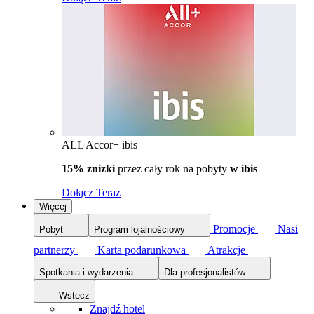
ALL Accor+ ibis
15% znizki
przez cały rok na pobyty
w ibis
Dołącz Teraz
Więcej
Promocje
Nasi
Pobyt
Program lojalnościowy
partnerzy
Karta podarunkowa
Atrakcje
Spotkania i wydarzenia
Dla profesjonalistów
Wstecz
Znajdź hotel