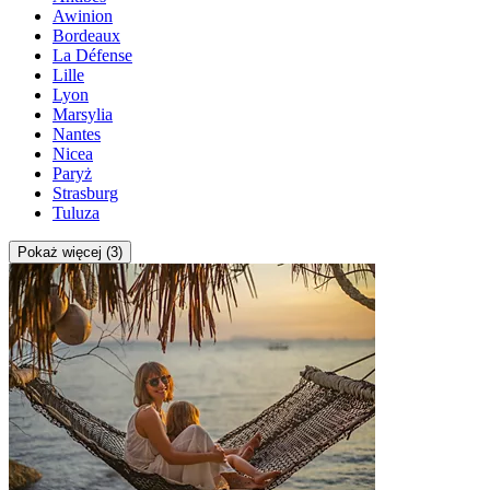
Awinion
Bordeaux
La Défense
Lille
Lyon
Marsylia
Nantes
Nicea
Paryż
Strasburg
Tuluza
Pokaż więcej (3)