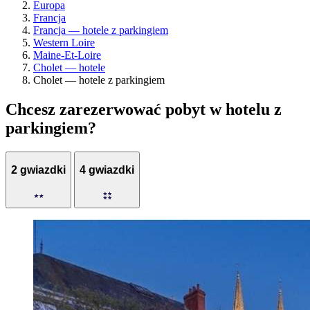
Europa
Francja
Francja — hotele z parkingiem
Western Loire
Maine-Et-Loire
Cholet — hotele
Cholet — hotele z parkingiem
Chcesz zarezerwować pobyt w hotelu z
parkingiem?
2 gwiazdki
4 gwiazdki