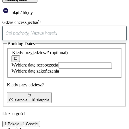
błąd / błędy
Gdzie chcesz jechać?
0
sugestia
Booking Dates
została
znaleziona
Kiedy przyjedziesz?
(optional)
Wybierz datę rozpoczęcia
Wybierz datę zakończenia
Kiedy przyjedziesz?
09 sierpnia
10 sierpnia
Liczba gości
1 Pokoje - 1 Goście