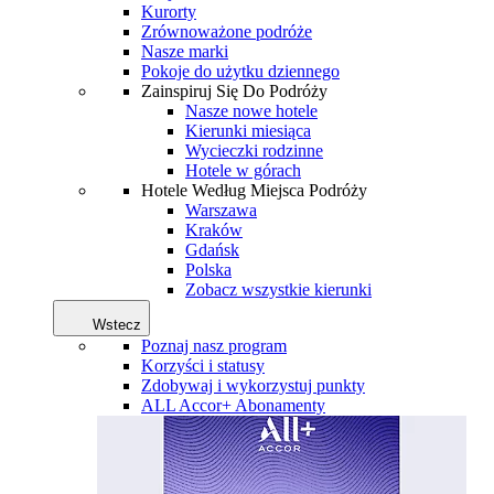
Kurorty
Zrównoważone podróże
Nasze marki
Pokoje do użytku dziennego
Zainspiruj Się Do Podróży
Nasze nowe hotele
Kierunki miesiąca
Wycieczki rodzinne
Hotele w górach
Hotele Według Miejsca Podróży
Warszawa
Kraków
Gdańsk
Polska
Zobacz wszystkie kierunki
Wstecz
Poznaj nasz program
Korzyści i statusy
Zdobywaj i wykorzystuj punkty
ALL Accor+ Abonamenty