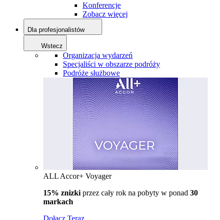
Konferencje
Zobacz więcej
Dla profesjonalistów
Wstecz
Organizacja wydarzeń
Specjaliści w obszarze podróży
Podróże służbowe
ALL Accor+ Voyager
15% znizki
przez cały rok na pobyty w ponad
30
markach
Dołącz Teraz