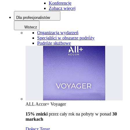
Konferencje
Zobacz więcej
Dla profesjonalistów
Wstecz
Organizacja wydarzeń
Specjaliści w obszarze podróży
Podróże służbowe
ALL Accor+ Voyager
15% znizki
przez cały rok na pobyty w ponad
30
markach
Dołącz Teraz