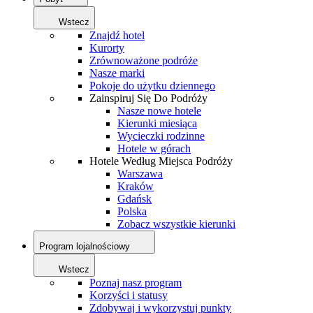
Wstecz
Znajdź hotel
Kurorty
Zrównoważone podróże
Nasze marki
Pokoje do użytku dziennego
Zainspiruj Się Do Podróży
Nasze nowe hotele
Kierunki miesiąca
Wycieczki rodzinne
Hotele w górach
Hotele Według Miejsca Podróży
Warszawa
Kraków
Gdańsk
Polska
Zobacz wszystkie kierunki
Program lojalnościowy
Wstecz
Poznaj nasz program
Korzyści i statusy
Zdobywaj i wykorzystuj punkty