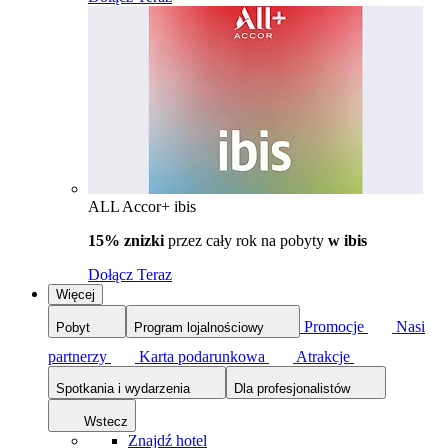
ALL Accor+ ibis
15% znizki
przez cały rok na pobyty
w ibis
Dołącz Teraz
Więcej
Promocje
Nasi
Pobyt
Program lojalnościowy
partnerzy
Karta podarunkowa
Atrakcje
Spotkania i wydarzenia
Dla profesjonalistów
Wstecz
Znajdź hotel