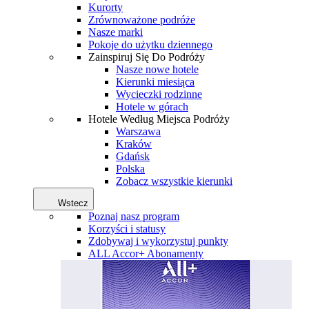
Kurorty
Zrównoważone podróże
Nasze marki
Pokoje do użytku dziennego
Zainspiruj Się Do Podróży
Nasze nowe hotele
Kierunki miesiąca
Wycieczki rodzinne
Hotele w górach
Hotele Według Miejsca Podróży
Warszawa
Kraków
Gdańsk
Polska
Zobacz wszystkie kierunki
Wstecz
Poznaj nasz program
Korzyści i statusy
Zdobywaj i wykorzystuj punkty
ALL Accor+ Abonamenty