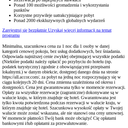
Ponad 100 możliwości gromadzenia i wykorzystania
punktów
Korzystne przywileje uatrakcyjniające pobyt
Ponad 2000 ekskluzywnych globalnych wydarzeń
Zarejestruj się bezpłatnie
Uzyskaj więcej informacji na temat
programu
Minimalna, szacunkowa cena za 1 noc dla 1 osoby w danej
kategorii cenowej pokoju, bez usług dodatkowych, bez śniadania.
Odpowiada najniższej cenie zwykłej obejmującej wszystkie podatki
(Niektóre podatki należy opłacić po przybyciu do hotelu (np.
podatek turystyczny) zgodnie z obowiązującymi przepisami
lokalnymi.) w danym obiekcie, dostępnej danego dnia na stronie
https://all.accor.com/, za pobyt na jedną noc rozpoczynający się w
ciągu kolejnych 20 dni. Cena zmienna uzależniona od okresu i
dostępności. Cena jest gwarantowana tylko w momencie rezerwacji.
Opłaty za wszystkie rezerwacje (zagraniczne) dokonywane są w
walucie kraju, w którym znajduje się hotel. Gwarantowana jest
tylko kwota potwierdzona podczas rezerwacji w walucie kraju, w
którym znajduje się hotel. Szacunkowa wysokość opłaty w Twojej
walucie może zostać wskazana, ale nie stanowi ona ceny umownej.
W momencie płatności Twój bank może obciążyć Cię opłatami
bankowymi i/lub opłatami za przewalutowanie.