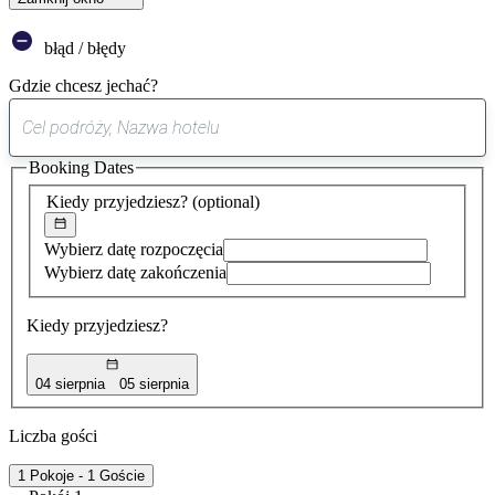
błąd / błędy
Gdzie chcesz jechać?
0
sugestia
Booking Dates
została
znaleziona
Kiedy przyjedziesz?
(optional)
Wybierz datę rozpoczęcia
Wybierz datę zakończenia
Kiedy przyjedziesz?
04 sierpnia
05 sierpnia
Liczba gości
1 Pokoje - 1 Goście