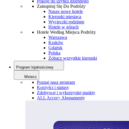
Pokoje do użytku dziennego
Zainspiruj Się Do Podróży
Nasze nowe hotele
Kierunki miesiąca
Wycieczki rodzinne
Hotele w górach
Hotele Według Miejsca Podróży
Warszawa
Kraków
Gdańsk
Polska
Zobacz wszystkie kierunki
Program lojalnościowy
Wstecz
Poznaj nasz program
Korzyści i statusy
Zdobywaj i wykorzystuj punkty
ALL Accor+ Abonamenty