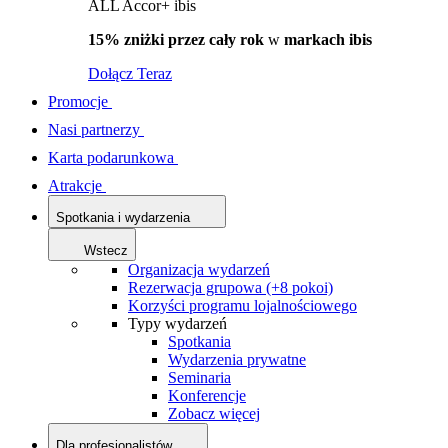
ALL Accor+ ibis
15% zniżki przez cały rok
w
markach ibis
Dołącz Teraz
Promocje
Nasi partnerzy
Karta podarunkowa
Atrakcje
Spotkania i wydarzenia
Wstecz
Organizacja wydarzeń
Rezerwacja grupowa (+8 pokoi)
Korzyści programu lojalnościowego
Typy wydarzeń
Spotkania
Wydarzenia prywatne
Seminaria
Konferencje
Zobacz więcej
Dla profesjonalistów