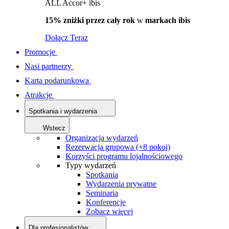
ALL Accor+ ibis
15% zniżki przez cały rok
w
markach ibis
Dołącz Teraz
Promocje
Nasi partnerzy
Karta podarunkowa
Atrakcje
Spotkania i wydarzenia
Wstecz
Organizacja wydarzeń
Rezerwacja grupowa (+8 pokoi)
Korzyści programu lojalnościowego
Typy wydarzeń
Spotkania
Wydarzenia prywatne
Seminaria
Konferencje
Zobacz więcej
Dla profesjonalistów