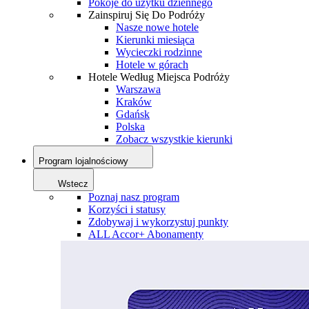
Pokoje do użytku dziennego
Zainspiruj Się Do Podróży
Nasze nowe hotele
Kierunki miesiąca
Wycieczki rodzinne
Hotele w górach
Hotele Według Miejsca Podróży
Warszawa
Kraków
Gdańsk
Polska
Zobacz wszystkie kierunki
Program lojalnościowy
Wstecz
Poznaj nasz program
Korzyści i statusy
Zdobywaj i wykorzystuj punkty
ALL Accor+ Abonamenty