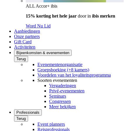
ALL Accor+ ibis
15% korting het hele jaar
door in
ibis merken
Word Nu Lid
Aanbiedingen
Onze partners
Gift Card
Activiteiten
Bijeenkomsten & evenementen
Terug
Evenementenorganisatie
Groepsboeking (+8 kamers)
Voordelen van het loyaliteitsprogramma
Soorten evenementen
Vergaderingen
Privé-evenementen
Seminars
Congressen
Meer bekijken
Professionals
Terug
Event planners
Reisprofessionals