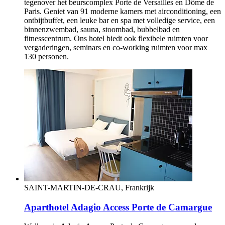
tegenover het beurscomplex Porte de Versailles en Dôme de
Paris. Geniet van 91 moderne kamers met airconditioning, een
ontbijtbuffet, een leuke bar en spa met volledige service, een
binnenzwembad, sauna, stoombad, bubbelbad en
fitnesscentrum. Ons hotel biedt ook flexibele ruimten voor
vergaderingen, seminars en co-working ruimten voor max
130 personen.
SAINT-MARTIN-DE-CRAU, Frankrijk
Aparthotel Adagio Access Porte de Camargue