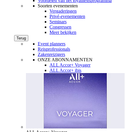
Voordelen van het loyaliteitsprogramma
Soorten evenementen
Vergaderingen
Privé-evenementen
Seminars
Congressen
Meer bekijken
Terug
Event planners
Reisprofessionals
Zakenreizigers
ONZE ABONNAMENTEN
ALL Accor+ Voyager
ALL Accor+ ibis