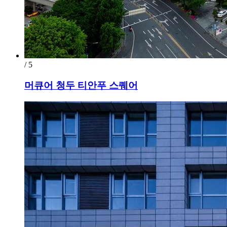
/ 5
머큐어 청두 티안푸 스퀘어