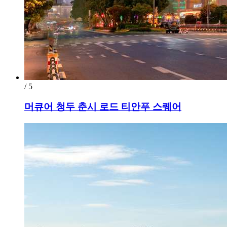
/ 5
머큐어 청두 춘시 로드 티안푸 스퀘어