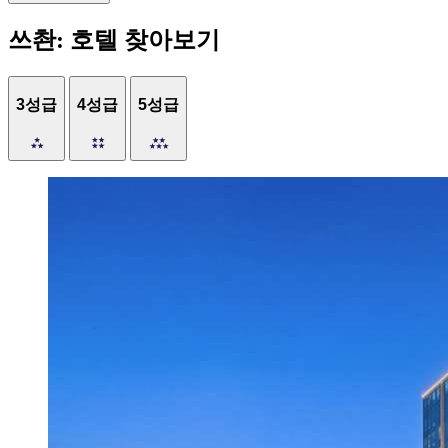
쓰촨: 호텔 찾아보기
3성급
4성급
5성급