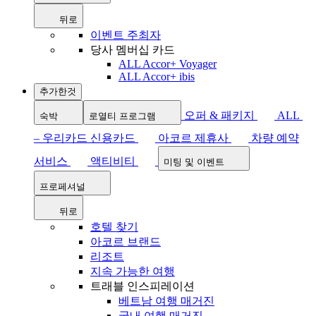
뒤로
이벤트 주최자
당사 멤버십 카드
ALL Accor+ Voyager
ALL Accor+ ibis
추가한것
오퍼 & 패키지
ALL
숙박
로열티 프로그램
– 우리카드 신용카드
아코르 제휴사
차량 예약
서비스
액티비티
미팅 및 이벤트
프로페셔널
뒤로
호텔 찾기
아코르 브랜드
리조트
지속 가능한 여행
트래블 인스피레이션
베트남 여행 매거진
국내 여행 매거진