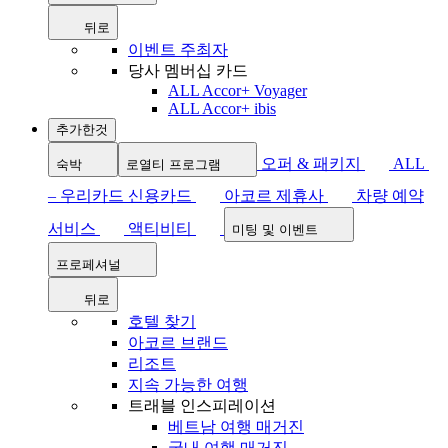
뒤로
이벤트 주최자
당사 멤버십 카드
ALL Accor+ Voyager
ALL Accor+ ibis
추가한것
오퍼 & 패키지
ALL
숙박
로열티 프로그램
– 우리카드 신용카드
아코르 제휴사
차량 예약
서비스
액티비티
미팅 및 이벤트
프로페셔널
뒤로
호텔 찾기
아코르 브랜드
리조트
지속 가능한 여행
트래블 인스피레이션
베트남 여행 매거진
국내 여행 매거진