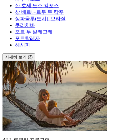
산 호세 도스 캄포스
상 베르나르두 두 캄푸
상파울루(도시), 브라질
쿠리치바
포르 투 알레그레
포르탈레자
헤시피
자세히 보기 (3)
ALL 로열티 프로그램