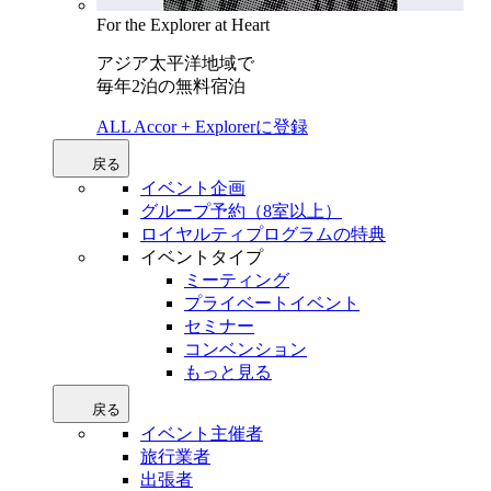
For the Explorer at Heart
アジア太平洋地域で
毎年2泊の無料宿泊
ALL Accor + Explorerに登録
戻る
イベント企画
グループ予約（8室以上）
ロイヤルティプログラムの特典
イベントタイプ
ミーティング
プライベートイベント
セミナー
コンベンション
もっと見る
戻る
イベント主催者
旅行業者
出張者