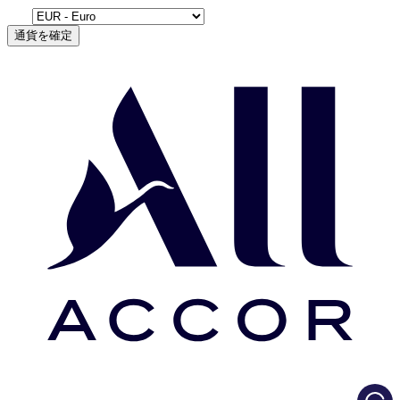
通貨を確定
Load