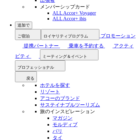
出張者
メンバーシップカード
ALL Accor+ Voyager
ALL Accor+ ibis
追加で
プロモーション
ご宿泊
ロイヤリティプログラム
提携パートナー
乗車を予約する
アクティ
ビティ
ミーティング＆イベント
プロフェッショナル
戻る
ホテルを探す
リゾート
アコーのブランド
サステイナブルツーリズム
旅のインスピレーション
マガジン
モルディブ
バリ
タイ