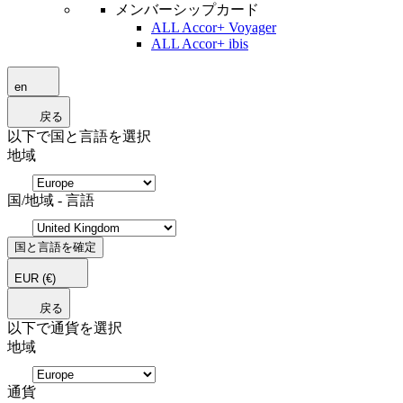
メンバーシップカード
ALL Accor+ Voyager
ALL Accor+ ibis
en
戻る
以下で国と言語を選択
地域
国/地域 - 言語
国と言語を確定
EUR
(€)
戻る
以下で通貨を選択
地域
通貨