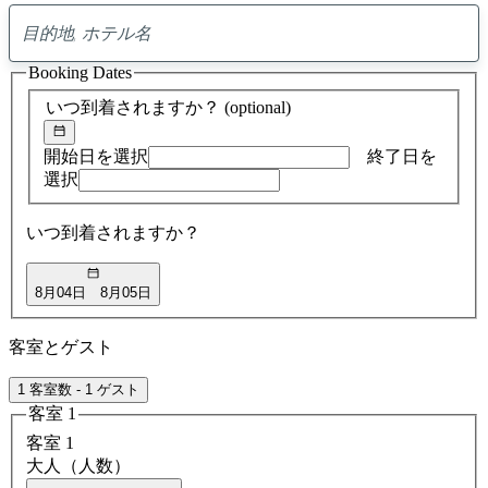
0
ア
Booking Dates
ド
バ
いつ到着されますか？
(optional)
イ
ス
の
開始日を選択
終了日を
検
選択
索
結
いつ到着されますか？
果
8月04日
8月05日
客室とゲスト
1 客室数 - 1 ゲスト
客室 1
客室 1
大人（人数）