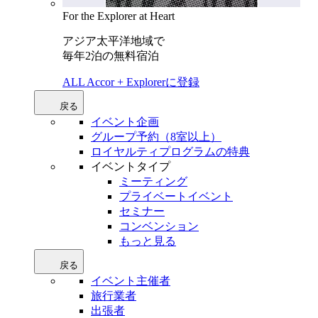
For the Explorer at Heart
アジア太平洋地域で
毎年2泊の無料宿泊
ALL Accor + Explorerに登録
戻る
イベント企画
グループ予約（8室以上）
ロイヤルティプログラムの特典
イベントタイプ
ミーティング
プライベートイベント
セミナー
コンベンション
もっと見る
戻る
イベント主催者
旅行業者
出張者