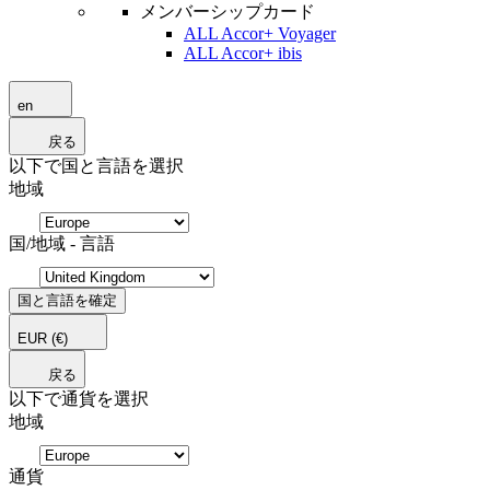
メンバーシップカード
ALL Accor+ Voyager
ALL Accor+ ibis
en
戻る
以下で国と言語を選択
地域
国/地域 - 言語
国と言語を確定
EUR
(€)
戻る
以下で通貨を選択
地域
通貨