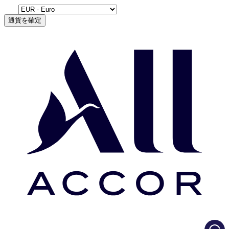
通貨を確定
Load