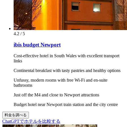
4.2 / 5
ibis budget Newport
Cost-effective hotel in South Wales with excellent transport
links
Continental breakfast with tasty pastries and healthy options
Unfussy, modern rooms with free Wi-Fi and en-suite
bathrooms
Just off the M4 and close to Newport attractions
Budget hotel near Newport train station and the city centre
料金を調べる
ChatGPTでホテルを比較する