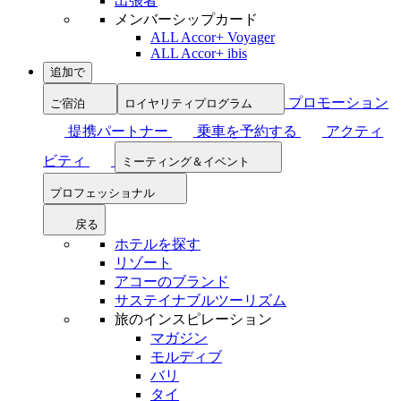
出張者
メンバーシップカード
ALL Accor+ Voyager
ALL Accor+ ibis
追加で
プロモーション
ご宿泊
ロイヤリティプログラム
提携パートナー
乗車を予約する
アクティ
ビティ
ミーティング＆イベント
プロフェッショナル
戻る
ホテルを探す
リゾート
アコーのブランド
サステイナブルツーリズム
旅のインスピレーション
マガジン
モルディブ
バリ
タイ