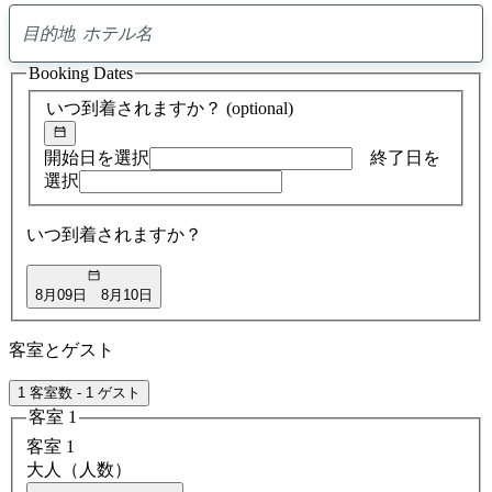
0
ア
Booking Dates
ド
バ
いつ到着されますか？
(optional)
イ
ス
の
開始日を選択
終了日を
検
選択
索
結
いつ到着されますか？
果
8月09日
8月10日
客室とゲスト
1 客室数 - 1 ゲスト
客室 1
客室 1
大人（人数）