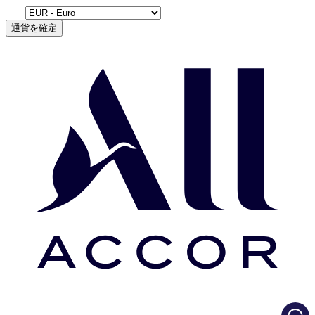
通貨を確定
Load