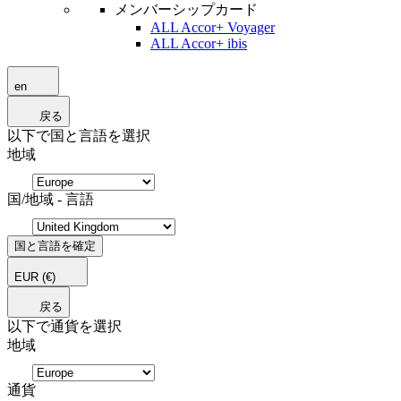
メンバーシップカード
ALL Accor+ Voyager
ALL Accor+ ibis
en
戻る
以下で国と言語を選択
地域
国/地域 - 言語
国と言語を確定
EUR
(€)
戻る
以下で通貨を選択
地域
通貨