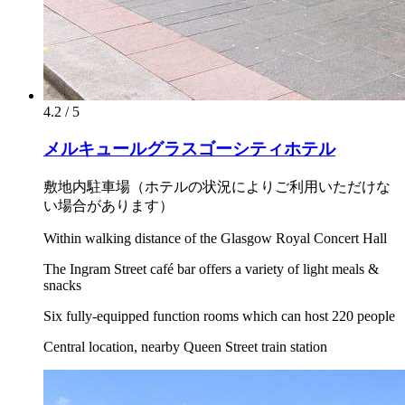
4.2 / 5
メルキュールグラスゴーシティホテル
敷地内駐車場（ホテルの状況によりご利用いただけな
い場合があります）
Within walking distance of the Glasgow Royal Concert Hall
The Ingram Street café bar offers a variety of light meals &
snacks
Six fully-equipped function rooms which can host 220 people
Central location, nearby Queen Street train station