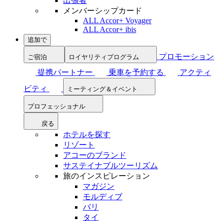
出張者
メンバーシップカード
ALL Accor+ Voyager
ALL Accor+ ibis
追加で
プロモーション
ご宿泊
ロイヤリティプログラム
提携パートナー
乗車を予約する
アクティ
ビティ
ミーティング＆イベント
プロフェッショナル
戻る
ホテルを探す
リゾート
アコーのブランド
サステイナブルツーリズム
旅のインスピレーション
マガジン
モルディブ
バリ
タイ