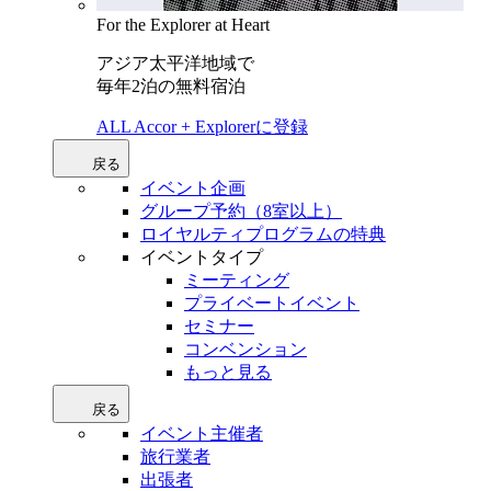
For the Explorer at Heart
アジア太平洋地域で
毎年2泊の無料宿泊
ALL Accor + Explorerに登録
戻る
イベント企画
グループ予約（8室以上）
ロイヤルティプログラムの特典
イベントタイプ
ミーティング
プライベートイベント
セミナー
コンベンション
もっと見る
戻る
イベント主催者
旅行業者
出張者