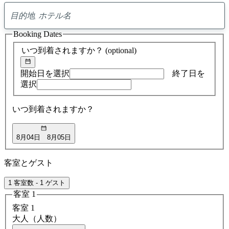
0
ア
Booking Dates
ド
バ
いつ到着されますか？
(optional)
イ
ス
の
開始日を選択
終了日を
検
選択
索
結
いつ到着されますか？
果
8月04日
8月05日
客室とゲスト
1 客室数 - 1 ゲスト
客室 1
客室 1
大人（人数）