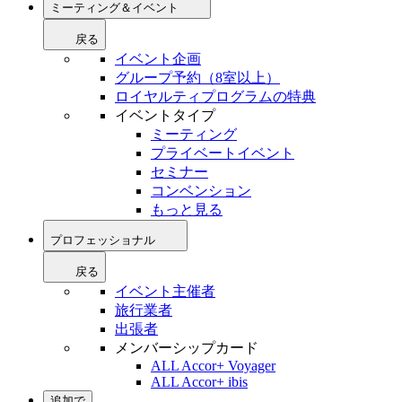
ミーティング＆イベント
戻る
イベント企画
グループ予約（8室以上）
ロイヤルティプログラムの特典
イベントタイプ
ミーティング
プライベートイベント
セミナー
コンベンション
もっと見る
プロフェッショナル
戻る
イベント主催者
旅行業者
出張者
メンバーシップカード
ALL Accor+ Voyager
ALL Accor+ ibis
追加で