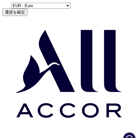
通貨を確定
Load