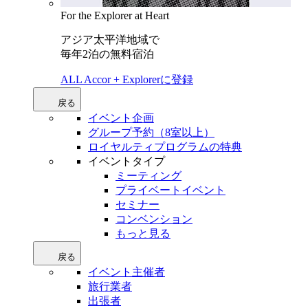
For the Explorer at Heart
アジア太平洋地域で
毎年2泊の無料宿泊
ALL Accor + Explorerに登録
戻る
イベント企画
グループ予約（8室以上）
ロイヤルティプログラムの特典
イベントタイプ
ミーティング
プライベートイベント
セミナー
コンベンション
もっと見る
戻る
イベント主催者
旅行業者
出張者