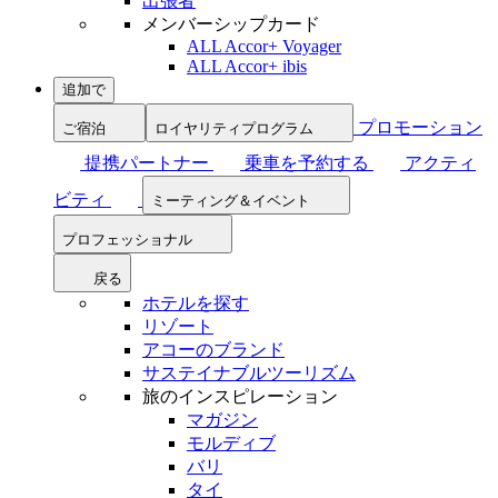
出張者
メンバーシップカード
ALL Accor+ Voyager
ALL Accor+ ibis
追加で
プロモーション
ご宿泊
ロイヤリティプログラム
提携パートナー
乗車を予約する
アクティ
ビティ
ミーティング＆イベント
プロフェッショナル
戻る
ホテルを探す
リゾート
アコーのブランド
サステイナブルツーリズム
旅のインスピレーション
マガジン
モルディブ
バリ
タイ