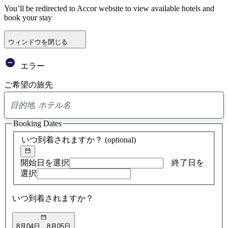
You’ll be redirected to Accor website to view available hotels and
book your stay
ウィンドウを閉じる
エラー
ご希望の旅先
0
ア
Booking Dates
ド
バ
いつ到着されますか？
(optional)
イ
ス
の
開始日を選択
終了日を
検
選択
索
結
いつ到着されますか？
果
8月04日
8月05日