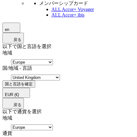
メンバーシップカード
ALL Accor+ Voyager
ALL Accor+ ibis
en
戻る
以下で国と言語を選択
地域
国/地域 - 言語
国と言語を確定
EUR
(€)
戻る
以下で通貨を選択
地域
通貨