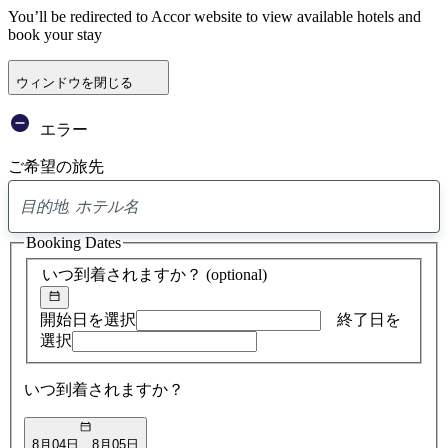
You’ll be redirected to Accor website to view available hotels and
book your stay
ウィンドウを閉じる
エラー
ご希望の旅先
0
ア
Booking Dates
ド
バ
いつ到着されますか？
(optional)
イ
ス
の
開始日を選択
終了日を
検
選択
索
結
いつ到着されますか？
果
8月04日
8月05日