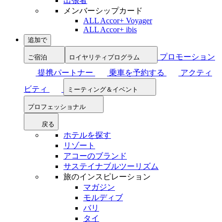
出張者
メンバーシップカード
ALL Accor+ Voyager
ALL Accor+ ibis
追加で
プロモーション
ご宿泊
ロイヤリティプログラム
提携パートナー
乗車を予約する
アクティ
ビティ
ミーティング＆イベント
プロフェッショナル
戻る
ホテルを探す
リゾート
アコーのブランド
サステイナブルツーリズム
旅のインスピレーション
マガジン
モルディブ
バリ
タイ