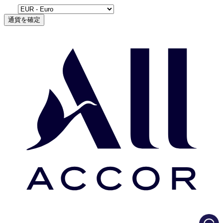
通貨を確定
Load