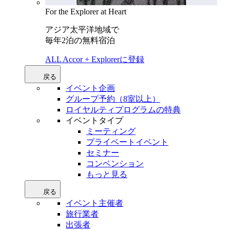
For the Explorer at Heart
アジア太平洋地域で
毎年2泊の無料宿泊
ALL Accor + Explorerに登録
戻る
イベント企画
グループ予約（8室以上）
ロイヤルティプログラムの特典
イベントタイプ
ミーティング
プライベートイベント
セミナー
コンベンション
もっと見る
戻る
イベント主催者
旅行業者
出張者