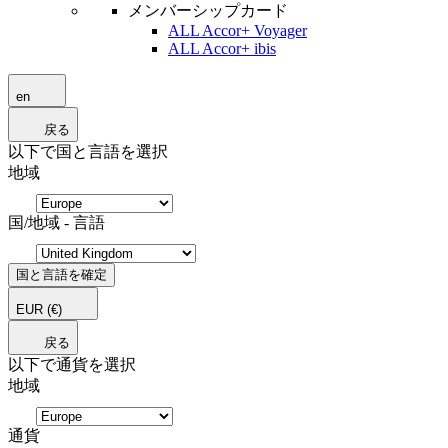
メンバーシップカード
ALL Accor+ Voyager
ALL Accor+ ibis
en
戻る
以下で国と言語を選択
地域
国/地域 - 言語
国と言語を確定
EUR
(€)
戻る
以下で通貨を選択
地域
通貨