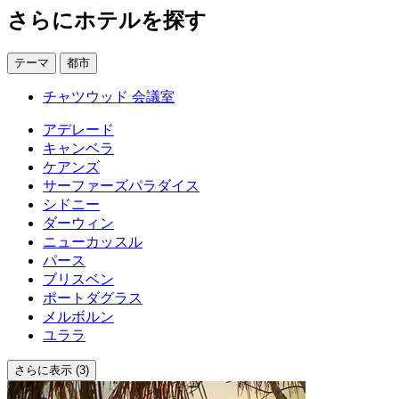
さらにホテルを探す
テーマ
都市
チャツウッド 会議室
アデレード
キャンベラ
ケアンズ
サーファーズパラダイス
シドニー
ダーウィン
ニューカッスル
パース
ブリスベン
ポートダグラス
メルボルン
ユララ
さらに表示 (3)