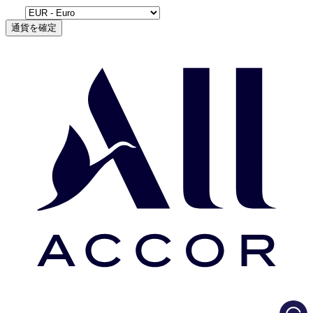
通貨を確定
Load