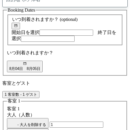
0
ア
Booking Dates
ド
バ
いつ到着されますか？
(optional)
イ
ス
の
開始日を選択
終了日を
検
選択
索
結
いつ到着されますか？
果
8月04日
8月05日
客室とゲスト
1 客室数 - 1 ゲスト
客室 1
客室 1
大人（人数）
- 大人を削除する