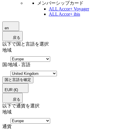
メンバーシップカード
ALL Accor+ Voyager
ALL Accor+ ibis
en
戻る
以下で国と言語を選択
地域
国/地域 - 言語
国と言語を確定
EUR
(€)
戻る
以下で通貨を選択
地域
通貨