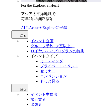
For the Explorer at Heart
アジア太平洋地域で
毎年2泊の無料宿泊
ALL Accor + Explorerに登録
戻る
イベント企画
グループ予約（8室以上）
ロイヤルティプログラムの特典
イベントタイプ
ミーティング
プライベートイベント
セミナー
コンベンション
もっと見る
戻る
イベント主催者
旅行業者
出張者