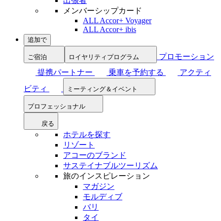
出張者
メンバーシップカード
ALL Accor+ Voyager
ALL Accor+ ibis
追加で
プロモーション
ご宿泊
ロイヤリティプログラム
提携パートナー
乗車を予約する
アクティ
ビティ
ミーティング＆イベント
プロフェッショナル
戻る
ホテルを探す
リゾート
アコーのブランド
サステイナブルツーリズム
旅のインスピレーション
マガジン
モルディブ
バリ
タイ