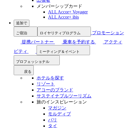
出張者
メンバーシップカード
ALL Accor+ Voyager
ALL Accor+ ibis
追加で
プロモーション
ご宿泊
ロイヤリティプログラム
提携パートナー
乗車を予約する
アクティ
ビティ
ミーティング＆イベント
プロフェッショナル
戻る
ホテルを探す
リゾート
アコーのブランド
サステイナブルツーリズム
旅のインスピレーション
マガジン
モルディブ
バリ
タイ