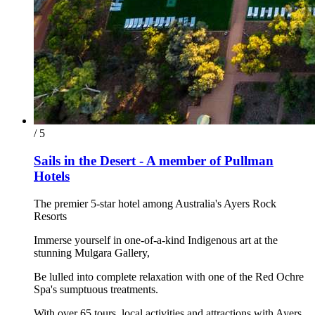
/ 5
Sails in the Desert - A member of Pullman
Hotels
The premier 5-star hotel among Australia's Ayers Rock
Resorts
Immerse yourself in one-of-a-kind Indigenous art at the
stunning Mulgara Gallery,
Be lulled into complete relaxation with one of the Red Ochre
Spa's sumptuous treatments.
With over 65 tours, local activities and attractions with Ayers