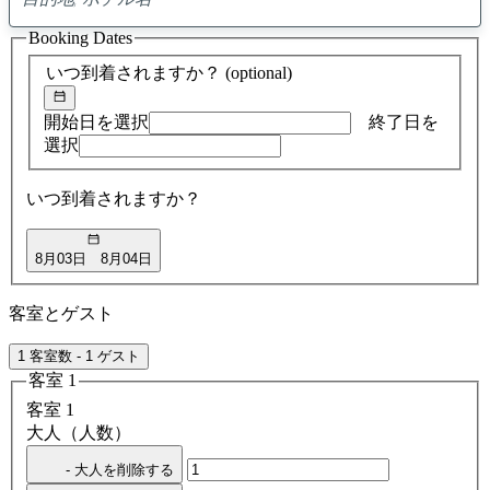
0
ア
Booking Dates
ド
バ
いつ到着されますか？
(optional)
イ
ス
の
開始日を選択
終了日を
検
選択
索
結
いつ到着されますか？
果
8月03日
8月04日
客室とゲスト
1 客室数 - 1 ゲスト
客室 1
客室 1
大人（人数）
- 大人を削除する