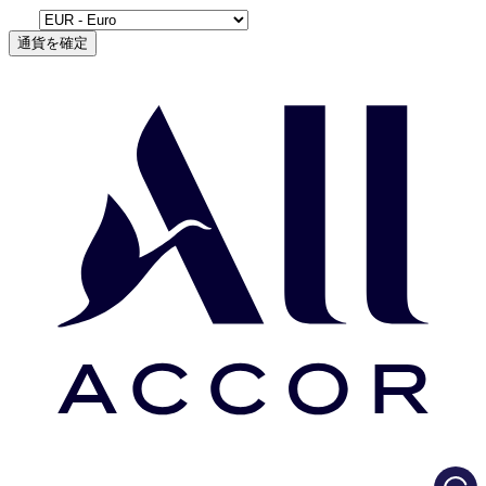
通貨を確定
Load