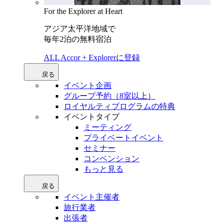
For the Explorer at Heart
アジア太平洋地域で
毎年2泊の無料宿泊
ALL Accor + Explorerに登録
戻る
イベント企画
グループ予約（8室以上）
ロイヤルティプログラムの特典
イベントタイプ
ミーティング
プライベートイベント
セミナー
コンベンション
もっと見る
戻る
イベント主催者
旅行業者
出張者