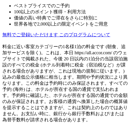
ベストプライスでのご予約
100以上のポイント獲得・利用方法
価値の高い特典でご滞在をさらに特別に
世界各地で2,000以上の限定イベントをご用意
無料でご登録いただけます
このプログラムについて
料金に近い客室カテゴリーの1名様1泊の料金です (朝食、追
加サービスを除く)。これは、本日 https://all.accor.com/ のウェ
ブサイトで掲載された、今後 20 日以内の1泊分の当該宿泊施
設のすべての税金 (ホテル到着時に税金（宿泊税など）が課
される場合がありますが、これは現地の規制に従います。)
込みの最低公示価格に相当します。期間や予約状況により異
なります。この料金は予約時にのみ保証されます。すべての
予約 (海外) は、ホテルが所在する国の通貨で支払われま
す。予約時に確認した、ホテルが所在する国の通貨での金額
のみが保証されます。お客様の通貨へ換算した場合の概算値
を提示することはできますが、これは契約上のものではあり
ません。お支払い時に、銀行から銀行手数料および/または
為替手数料が請求される場合があります。