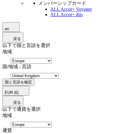
メンバーシップカード
ALL Accor+ Voyager
ALL Accor+ ibis
en
戻る
以下で国と言語を選択
地域
国/地域 - 言語
国と言語を確定
EUR
(€)
戻る
以下で通貨を選択
地域
通貨