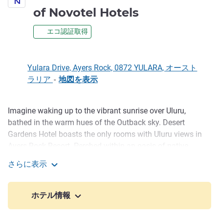
4.5 星
of Novotel Hotels
エコ認証取得
Yulara Drive, Ayers Rock, 0872 YULARA, オースト
ラリア
-
地図を表示
Imagine waking up to the vibrant sunrise over Uluru,
説明
bathed in the warm hues of the Outback sky. Desert
Gardens Hotel boasts the only rooms with Uluru views in
Ayers Rock Resort. Perched within an oasis of native
gardens, the hotel's 218 elegant guestrooms provide a
さらに表示
relaxing retreat from a day of adventure. Accommodation
Desert Gardens - A member of Novotel Hotels
options are diverse, from Deluxe Rock View rooms to
Garden View rooms amidst towering gumtrees and garden
ホテル情報
beds dotted with native shrubs and flowers.