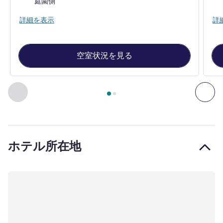
庭園側
詳細を表示
詳
空室状況を見る
2
ページ中
1
ページ
, 客室 1 : Garden View Room , 客室 2 : Del
前に戻る - 客室
次へ
ホテル所在地