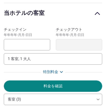
Once you've satisfied the urges to explore the magic within
Uluru-Kata Tjuta National Park, you will find free guided
当ホテルの客室
walks through Desert Gardens Hotel's substantial and
authentic native gardens. All of Ayers Rock Resort's
luxuries and conveniences, including numerous lookouts,
このホテルを予約
チェックイン
チェックアウト
Red Ochre Spa and the shops, tour & information centre
年年年年-月月-日日
年年年年-月月-日日
and cafés located at the Resort Town Square, are within
easy walking distance or accessible via the free shuttle
bus.
1 客室, 1 大人
特別料金
料金を確認
客室 (3)