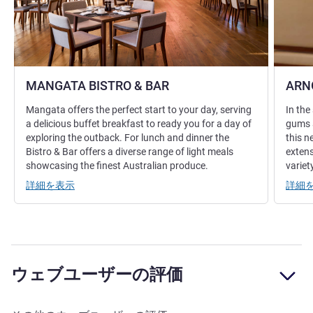
MANGATA BISTRO & BAR
ARN
Mangata offers the perfect start to your day, serving
In the
a delicious buffet breakfast to ready you for a day of
gums a
exploring the outback. For lunch and dinner the
this n
Bistro & Bar offers a diverse range of light meals
extens
showcasing the finest Australian produce.
variet
詳細を表示
詳細
ウェブユーザーの評価