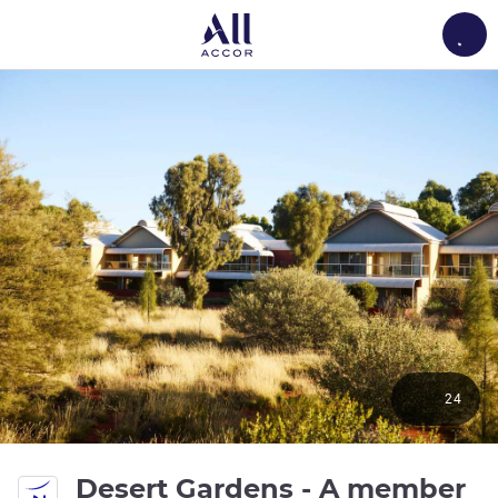
Load
24
Desert Gardens - A member