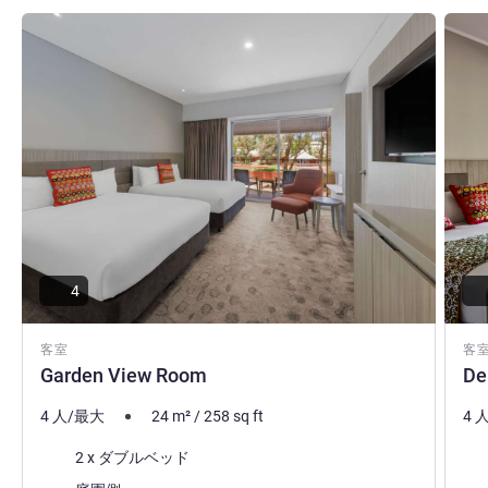
詳細を表示
詳細
4
客室
客
Garden View Room
De
4 人/最大
24
m²
/
258
sq ft
4 
寝具
寝
2 x ダブルベッド
ビュー:
ビュ