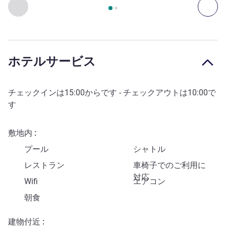
2
ページ中
1
ページ
, アート、カルチャー、エンターテインメン
前に戻る - アート、カルチャー、エンターテインメント
次
ホテルサービス
チェックインは
15:00
からです - チェックアウトは
10:00
で
す
敷地内
プール
シャトル
レストラン
車椅子でのご利用に
対応
Wifi
エアコン
朝食
建物付近