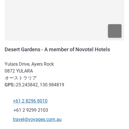
Desert Gardens - A member of Novotel Hotels
Yulara Drive, Ayers Rock
0872
YULARA
オーストラリア
GPS
:
-25.243842, 130.984819
+61 2 8296 8010
電話番号
ファックス
+61 2 9299 2103
Eメール
travel@voyages.com.au