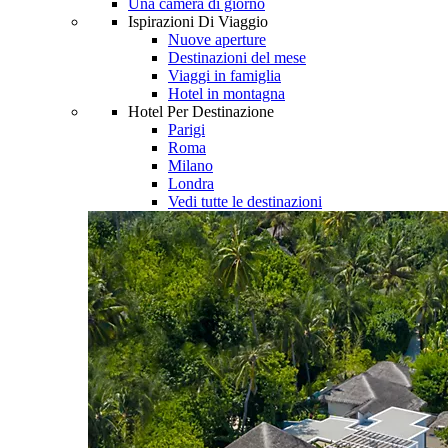
Una camera di giorno
Ispirazioni Di Viaggio
Nuove aperture
Destinazioni del mese
Viaggi in famiglia
Hotel in montagna
Hotel Per Destinazione
Parigi
Roma
Milano
Londra
Vedi tutte le destinazioni