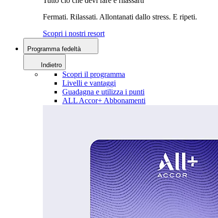
Tutto ciò che devi fare è rilassarti
Fermati. Rilassati. Allontanati dallo stress. E ripeti.
Scopri i nostri resort
Programma fedeltà
Indietro
Scopri il programma
Livelli e vantaggi
Guadagna e utilizza i punti
ALL Accor+ Abbonamenti