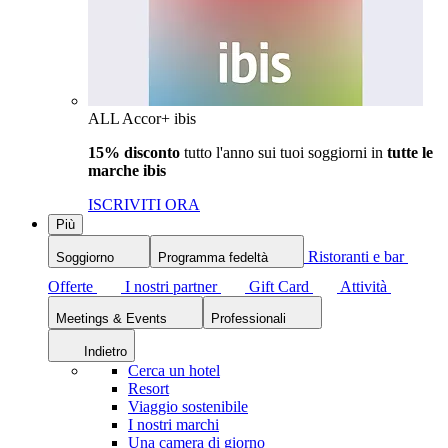
ALL Accor+ ibis
15% disconto
tutto l'anno sui tuoi soggiorni in
tutte le
marche ibis
ISCRIVITI ORA
Più
Ristoranti e bar
Soggiorno
Programma fedeltà
Offerte
I nostri partner
Gift Card
Attività
Meetings & Events
Professionali
Indietro
Cerca un hotel
Resort
Viaggio sostenibile
I nostri marchi
Una camera di giorno