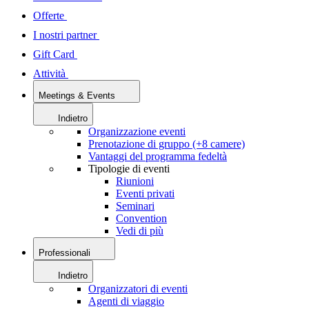
Offerte
I nostri partner
Gift Card
Attività
Meetings & Events
Indietro
Organizzazione eventi
Prenotazione di gruppo (+8 camere)
Vantaggi del programma fedeltà
Tipologie di eventi
Riunioni
Eventi privati
Seminari
Convention
Vedi di più
Professionali
Indietro
Organizzatori di eventi
Agenti di viaggio