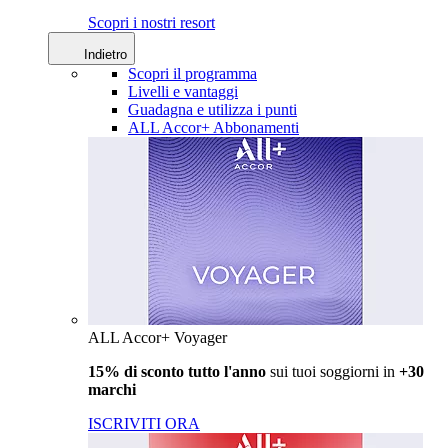
Scopri i nostri resort
Indietro
Scopri il programma
Livelli e vantaggi
Guadagna e utilizza i punti
ALL Accor+ Abbonamenti
ALL Accor+ Voyager
15% di sconto tutto l'anno
sui tuoi soggiorni in
+30
marchi
ISCRIVITI ORA