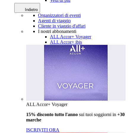
Vedi di più
Indietro
Organizzatori di eventi
Agenti di viaggio
Cliente in viaggio d'affari
I nostri abbonamenti
ALL Accor+ Voyager
ALL Accor+ ibis
ALL Accor+ Voyager
15% disconto tutto l'anno
sui tuoi soggiorni in
+30
marche
ISCRIVITI ORA