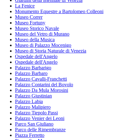
Giardini della Biennale di Venezia
La Fenice
Monumento Equestre a Bartolomeo Colleoni
Museo Correr
Museo Fortuny
Museo Storico Navale
Museo del Vetro di Murano
Museo della Musica
Museo di Palazzo Mocenigo
Museo di Storia Naturale di Venezia
Ospedale dell'Angelo
Ospedale dell'Angelo
Palazzo Barbarigo
Palazzo Barbaro
Palazzo Cavalli-Franchetti
Palazzo Contarini del Bovolo
Palazzo Da Mula Morosini
Palazzo Giustinian
Palazzo Labia
Palazzo Malipiero
Palazzo Tiepolo Passi
Palazzo Venier dei Leoni
Parco San Giuliano
Parco delle Rimembranze
Piazza Ferretto