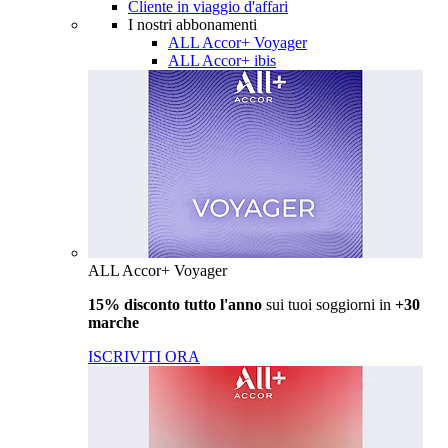
Cliente in viaggio d'affari
I nostri abbonamenti
ALL Accor+ Voyager
ALL Accor+ ibis
ALL Accor+ Voyager
15% disconto tutto l'anno
sui tuoi soggiorni in
+30
marche
ISCRIVITI ORA