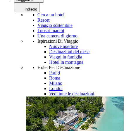
Indietro
Cerca un hotel
Resort
Viaggio sostenibile
I nostri marchi
Una camera di giorno
Ispirazioni Di Viaggio
Nuove aperture
Destinazioni del mese
Viaggi in famiglia
Hotel in montagna
Hotel Per Destinazione
Parigi
Roma
Milano
Londra
Vedi tutte le destinazioni