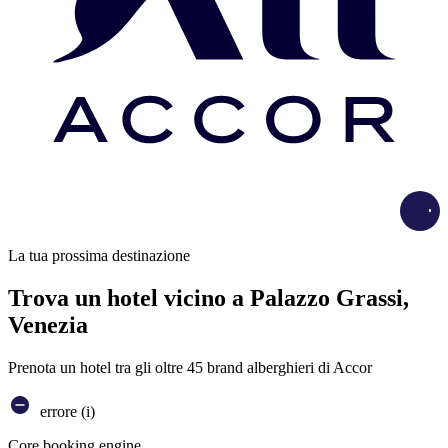
Load
La tua prossima destinazione
Trova un hotel vicino a Palazzo Grassi,
Venezia
Prenota un hotel tra gli oltre 45 brand alberghieri di Accor
errore (i)
Core booking engine