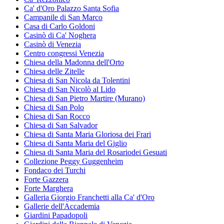
Ca' d'Oro Palazzo Santa Sofia
Campanile di San Marco
Casa di Carlo Goldoni
Casinò di Ca' Noghera
Casinò di Venezia
Centro congressi Venezia
Chiesa della Madonna dell'Orto
Chiesa delle Zitelle
Chiesa di San Nicola da Tolentini
Chiesa di San Nicolò al Lido
Chiesa di San Pietro Martire (Murano)
Chiesa di San Polo
Chiesa di San Rocco
Chiesa di San Salvador
Chiesa di Santa Maria Gloriosa dei Frari
Chiesa di Santa Maria del Giglio
Chiesa di Santa Maria del Rosariodei Gesuati
Collezione Peggy Guggenheim
Fondaco dei Turchi
Forte Gazzera
Forte Marghera
Galleria Giorgio Franchetti alla Ca' d'Oro
Gallerie dell'Accademia
Giardini Papadopoli