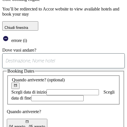
You’ll be redirected to Accor website to view available hotels and
book your stay
Chiudi finestra
errore (i)
Dove vuoi andare?
0
suggerimento
Booking Dates
trovato
Quando arriverete?
(optional)
Scegli data di inizio
Scegli
data di fine
Quando arriverete?
04 agosto
05 agosto