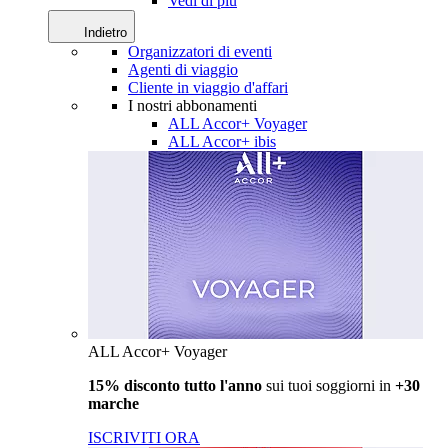
Vedi di più
Indietro
Organizzatori di eventi
Agenti di viaggio
Cliente in viaggio d'affari
I nostri abbonamenti
ALL Accor+ Voyager
ALL Accor+ ibis
ALL Accor+ Voyager
15% disconto tutto l'anno
sui tuoi soggiorni in
+30
marche
ISCRIVITI ORA