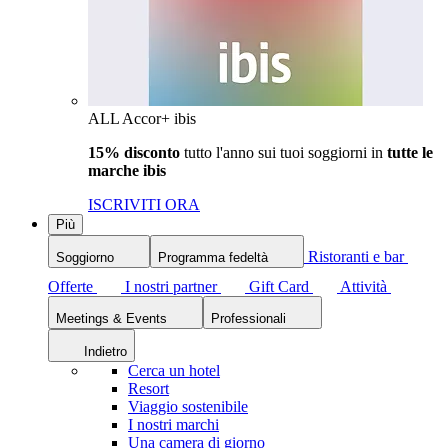
ALL Accor+ ibis
15% disconto
tutto l'anno sui tuoi soggiorni in
tutte le
marche ibis
ISCRIVITI ORA
Più
Ristoranti e bar
Soggiorno
Programma fedeltà
Offerte
I nostri partner
Gift Card
Attività
Meetings & Events
Professionali
Indietro
Cerca un hotel
Resort
Viaggio sostenibile
I nostri marchi
Una camera di giorno