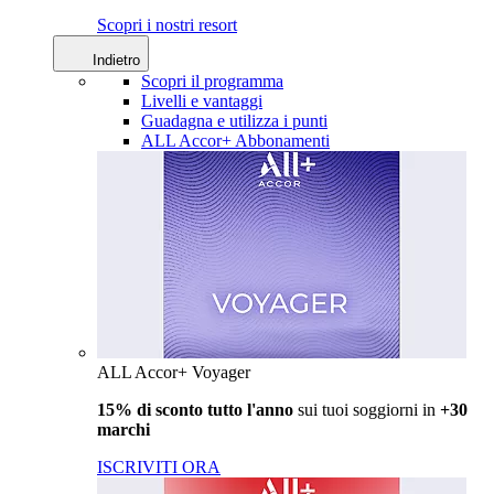
Scopri i nostri resort
Indietro
Scopri il programma
Livelli e vantaggi
Guadagna e utilizza i punti
ALL Accor+ Abbonamenti
ALL Accor+ Voyager
15% di sconto tutto l'anno
sui tuoi soggiorni in
+30
marchi
ISCRIVITI ORA