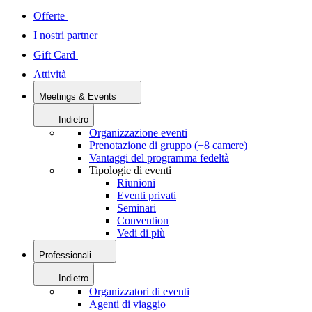
Offerte
I nostri partner
Gift Card
Attività
Meetings & Events
Indietro
Organizzazione eventi
Prenotazione di gruppo (+8 camere)
Vantaggi del programma fedeltà
Tipologie di eventi
Riunioni
Eventi privati
Seminari
Convention
Vedi di più
Professionali
Indietro
Organizzatori di eventi
Agenti di viaggio