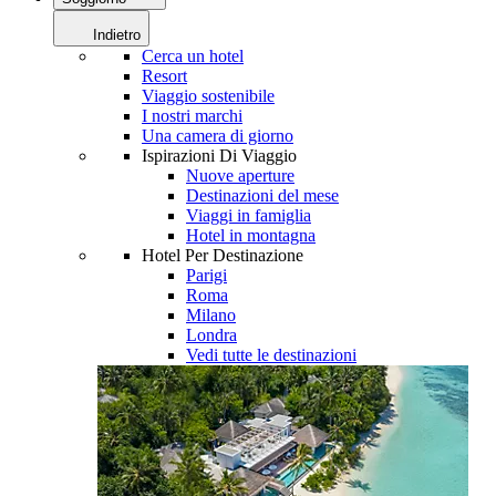
Indietro
Cerca un hotel
Resort
Viaggio sostenibile
I nostri marchi
Una camera di giorno
Ispirazioni Di Viaggio
Nuove aperture
Destinazioni del mese
Viaggi in famiglia
Hotel in montagna
Hotel Per Destinazione
Parigi
Roma
Milano
Londra
Vedi tutte le destinazioni