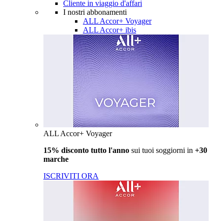
Cliente in viaggio d'affari
I nostri abbonamenti
ALL Accor+ Voyager
ALL Accor+ ibis
ALL Accor+ Voyager
15% disconto tutto l'anno
sui tuoi soggiorni in
+30
marche
ISCRIVITI ORA