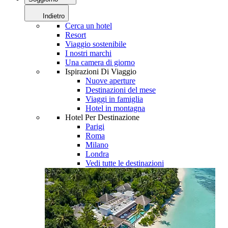
Indietro
Cerca un hotel
Resort
Viaggio sostenibile
I nostri marchi
Una camera di giorno
Ispirazioni Di Viaggio
Nuove aperture
Destinazioni del mese
Viaggi in famiglia
Hotel in montagna
Hotel Per Destinazione
Parigi
Roma
Milano
Londra
Vedi tutte le destinazioni