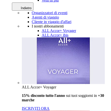
Vedi di più
Indietro
Organizzatori di eventi
Agenti di viaggio
Cliente in viaggio d'affari
I nostri abbonamenti
ALL Accor+ Voyager
ALL Accor+ ibis
ALL Accor+ Voyager
15% disconto tutto l'anno
sui tuoi soggiorni in
+30
marche
ISCRIVITI ORA