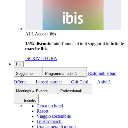
ALL Accor+ ibis
15% disconto
tutto l'anno sui tuoi soggiorni in
tutte le
marche ibis
ISCRIVITI ORA
Più
Ristoranti e bar
Soggiorno
Programma fedeltà
Offerte
I nostri partner
Gift Card
Attività
Meetings & Events
Professionali
Indietro
Cerca un hotel
Resort
Viaggio sostenibile
I nostri marchi
Una camera di giorno