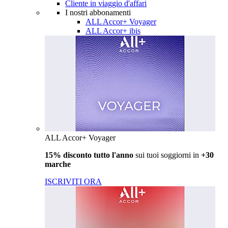
Cliente in viaggio d'affari
I nostri abbonamenti
ALL Accor+ Voyager
ALL Accor+ ibis
ALL Accor+ Voyager
15% disconto tutto l'anno
sui tuoi soggiorni in
+30
marche
ISCRIVITI ORA