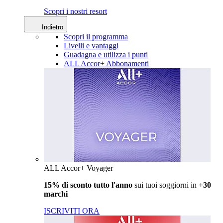
Scopri i nostri resort
Indietro
Scopri il programma
Livelli e vantaggi
Guadagna e utilizza i punti
ALL Accor+ Abbonamenti
ALL Accor+ Voyager
15% di sconto tutto l'anno
sui tuoi soggiorni in
+30
marchi
ISCRIVITI ORA