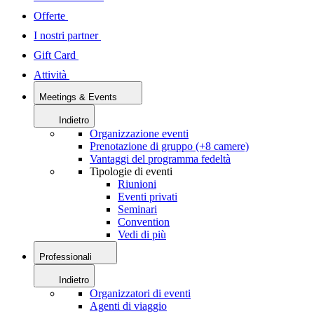
Offerte
I nostri partner
Gift Card
Attività
Meetings & Events
Indietro
Organizzazione eventi
Prenotazione di gruppo (+8 camere)
Vantaggi del programma fedeltà
Tipologie di eventi
Riunioni
Eventi privati
Seminari
Convention
Vedi di più
Professionali
Indietro
Organizzatori di eventi
Agenti di viaggio