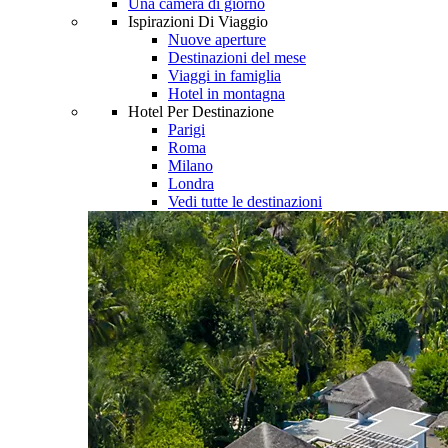
Una camera di giorno
Ispirazioni Di Viaggio
Nuove aperture
Destinazioni del mese
Viaggi in famiglia
Hotel in montagna
Hotel Per Destinazione
Parigi
Roma
Milano
Londra
Vedi tutte le destinazioni