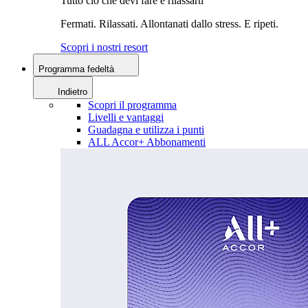
Tutto ciò che devi fare è rilassarti
Fermati. Rilassati. Allontanati dallo stress. E ripeti.
Scopri i nostri resort
Programma fedeltà
Indietro
Scopri il programma
Livelli e vantaggi
Guadagna e utilizza i punti
ALL Accor+ Abbonamenti